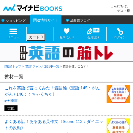
マイナビBOOKS
こんにちは、
ゲスト様
関連情報サイト
ショッピング
編集部ブログ
カート
0
メニュー
お気に入り
会員登録
ログイン
[英語]トップ
>
[英語]ジャンル別記事一覧
>
教材一覧
これを英語で言ってみた！畳語編《畳語 145：がん
がん / 146：くちゃくちゃ》
岩村圭南
実践
よくある話！あるある英作文《Scene 113：ダイエッ
トの反動》