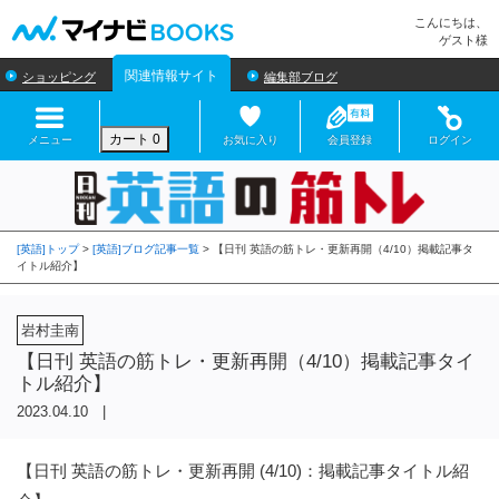
マイナビBOOKS
こんにちは、
ゲスト様
関連情報サイト
ショッピング
編集部ブログ
カート
0
メニュー
お気に入り
会員登録
ログイン
[英語]トップ
>
[英語]ブログ記事一覧
>
岩村圭南
【日刊 英語の筋トレ・更新再開（4/10）掲載記事タイ
トル紹介】
2023.04.10 |
【日刊 英語の筋トレ・更新再開 (4/10)：掲載記事タイトル紹