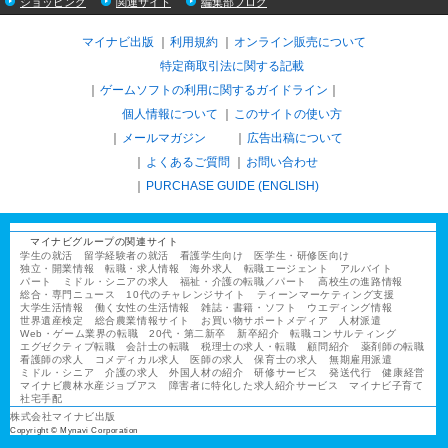
ショッピング
関連サイト
編集部ブログ
マイナビ出版
利用規約
オンライン販売について
特定商取引法に関する記載
ゲームソフトの利用に関するガイドライン
｜
個人情報について
このサイトの使い方
メールマガジン
広告出稿について
よくあるご質問
お問い合わせ
PURCHASE GUIDE (ENGLISH)
マイナビグループの関連サイト
学生の就活
留学経験者の就活
看護学生向け
医学生・研修医向け
独立・開業情報
転職・求人情報
海外求人
転職エージェント
アルバイト
パート
ミドル・シニアの求人
福祉・介護の転職／パート
高校生の進路情報
総合・専門ニュース
10代のチャレンジサイト
ティーンマーケティング支援
大学生活情報
働く女性の生活情報
雑誌・書籍・ソフト
ウエディング情報
世界遺産検定
総合農業情報サイト
お買い物サポートメディア
人材派遣
Web・ゲーム業界の転職
20代・第二新卒
新卒紹介
転職コンサルティング
エグゼクティブ転職
会計士の転職
税理士の求人・転職
顧問紹介
薬剤師の転職
看護師の求人
コメディカル求人
医師の求人
保育士の求人
無期雇用派遣
ミドル・シニア
介護の求人
外国人材の紹介
研修サービス
発送代行
健康経営
マイナビ農林水産ジョブアス
障害者に特化した求人紹介サービス
マイナビ子育て
社宅手配
株式会社マイナビ出版
Copyright © Mynavi Corporation