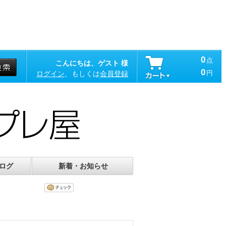
0
点
こんにちは、ゲスト 様
0
円
ログイン
、もしくは
会員登録
ログ
新着・お知らせ