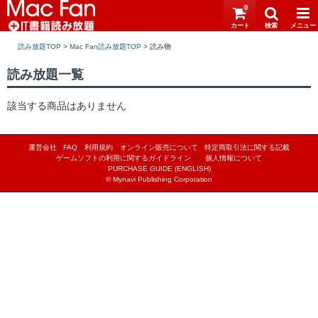
0
読み放題TOP
>
Mac Fan読み放題TOP
>
読み放題一覧
該当する商品はありません
運営会社
FAQ
利用規約
オンライン販売について
特定商取引法に関する記載
ゲームソフトの利用に関するガイドライン
｜
個人情報について
PURCHASE GUIDE (ENGLISH)
© Mynavi Publishing Corporation