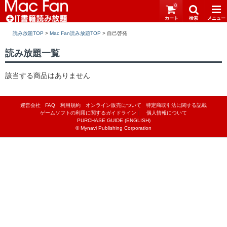
0
読み放題TOP
>
Mac Fan読み放題TOP
>
読み放題一覧
該当する商品はありません
運営会社
FAQ
利用規約
オンライン販売について
特定商取引法に関する記載
ゲームソフトの利用に関するガイドライン
｜
個人情報について
PURCHASE GUIDE (ENGLISH)
© Mynavi Publishing Corporation