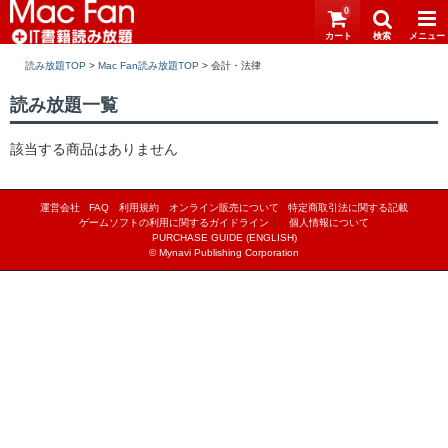
0
読み放題TOP
>
Mac Fan読み放題TOP
>
読み放題一覧
該当する商品はありません
運営会社
FAQ
利用規約
オンライン販売について
特定商取引法に関する記載
ゲームソフトの利用に関するガイドライン
｜
個人情報について
PURCHASE GUIDE (ENGLISH)
© Mynavi Publishing Corporation