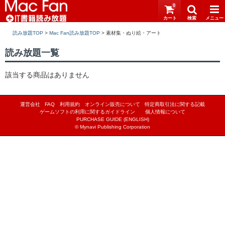
0
読み放題TOP
>
Mac Fan読み放題TOP
>
読み放題一覧
該当する商品はありません
運営会社
FAQ
利用規約
オンライン販売について
特定商取引法に関する記載
ゲームソフトの利用に関するガイドライン
｜
個人情報について
PURCHASE GUIDE (ENGLISH)
© Mynavi Publishing Corporation