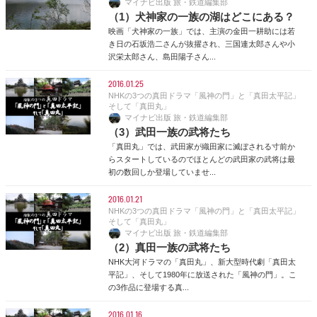
マイナビ出版 旅・鉄道編集部
（1）犬神家の一族の湖はどこにある？
映画「犬神家の一族」では、主演の金田一耕助には若
き日の石坂浩二さんが抜擢され、三国連太郎さんや小
沢栄太郎さん、島田陽子さん...
2016.01.25
NHKの3つの真田ドラマ「風神の門」と「真田太平記」
そして「真田丸」
マイナビ出版 旅・鉄道編集部
（3）武田一族の武将たち
「真田丸」では、武田家が織田家に滅ぼされる寸前か
らスタートしているのでほとんどの武田家の武将は最
初の数回しか登場していませ...
2016.01.21
NHKの3つの真田ドラマ「風神の門」と「真田太平記」
そして「真田丸」
マイナビ出版 旅・鉄道編集部
（2）真田一族の武将たち
NHK大河ドラマの「真田丸」、新大型時代劇「真田太
平記」、そして1980年に放送された「風神の門」。こ
の3作品に登場する真...
2016.01.16