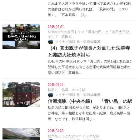
これまで大河ドラマを除いてNHKで放送された時代劇
の傑作はどれかと問われれば、「風神の門」（1980
年）、「宮本武蔵」（1...
2016.02.01
NHKの3つの真田ドラマ「風神の門」と「真田太平記」
そして「真田丸」
マイナビ出版 旅・鉄道編集部
（4）真田親子が信長と対面した法華寺
と諏訪大社焼き討ち
2016年のNHK大河ドラマ「真田丸」の第1回と第2回に
登場した平岳大さん演じる悲運の武将武田勝頼と縁の
深い諏訪と「真田丸...
2016.01.29
駅名に「信濃」のつく駅
マイナビ出版 旅・鉄道編集部
信濃境駅（中央本線） 「青い鳥」の駅
駅名の頭に旧国名がつく駅、がありますね。旧国名と
は神奈川県＝相模とか和歌山県＝紀伊、鹿児島県＝薩
摩、などです。鉄道駅は同じ...
2016.01.28
信州ちょっとだけマニアックな旅