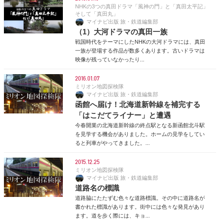
NHKの3つの真田ドラマ「風神の門」と「真田太平記」
そして「真田丸」
マイナビ出版 旅・鉄道編集部
（1）大河ドラマの真田一族
戦国時代をテーマにしたNHKの大河ドラマには、真田
一族が登場する作品が数多くあります。古いドラマは
映像が残っていなかったり...
2016.01.07
ミリオン地図探検隊
マイナビ出版 旅・鉄道編集部
函館へ届け！北海道新幹線を補完する
「はこだてライナー」と遭遇
今春開業の北海道新幹線の終点駅となる新函館北斗駅
を見学する機会がありました。ホームの見学をしてい
ると列車がやってきました。...
2015.12.25
ミリオン地図探検隊
マイナビ出版 旅・鉄道編集部
道路名の標識
道路脇にたたずむ色々な道路標識。その中に道路名が
書かれた標識があります。街中には色々な発見があり
ます。道を歩く際には、キョ...