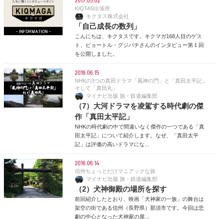
2017.05.02
KIQTAS出張所
キクタス株式会社
「自己成長の数列」
こんにちは、キクタスです。キクマガ168人目のゲス
ト、ピョートル・グジバチさんのインタビュー第１回
を公開しました。
2016.06.15
NHKの3つの真田ドラマ「風神の門」と「真田太平記」
そして「真田丸」
マイナビ出版 旅・鉄道編集部
（7）大河ドラマを凌駕する時代劇の傑
作「真田太平記」
NHKの時代劇の中で間違いなく傑作の一つである「真
田太平記」について紹介します。なぜ、「真田太平
記」は評価の高いドラマにな...
2016.06.14
信州ちょっとだけマニアックな旅
マイナビ出版 旅・鉄道編集部
（2）犬神御殿の場所を探す
前回紹介したとおり、映画「犬神家の一族」の舞台は
架空の街である信州（長野県）那須市です。今回は悲
劇の中心となった犬神家の屋...