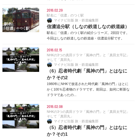
2016.02.29
駅名に「信濃」のつく駅
マイナビ出版 旅・鉄道編集部
信濃追分駅（しなの鉄道しなの鉄道線）
駅名に「信濃」のつく駅の紹介シリーズ。2回目です。
今回はしなの鉄道しなの鉄道線・信濃追分駅です。
2016.02.15
NHKの3つの真田ドラマ「風神の門」と「真田太平記」
そして「真田丸」
マイナビ出版 旅・鉄道編集部
（6）忍者時代劇「風神の門」とはなに
か？その2
1980年にNHKで放送された時代劇「風神の門」はとに
かく100％忍者物のドラマです。前回は、如何に斬新な
ドラマであったの...
2016.02.08
NHKの3つの真田ドラマ「風神の門」と「真田太平記」
そして「真田丸」
マイナビ出版 旅・鉄道編集部
（5）忍者時代劇「風神の門」とはなに
か？その1