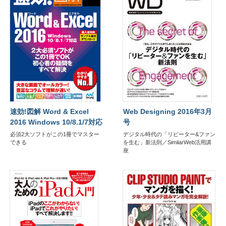
速効!図解 Word & Excel
Web Designing 2016年3月
2016 Windows 10/8.1/7対応
号
必須2大ソフトがこの1冊でマスター
デジタル時代の「リピーター&ファン
できる
を生む」新法則／SimilarWeb活用講
座