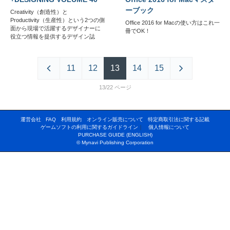
ーブック
Creativity（創造性）と
Productivity（生産性）という2つの側
Office 2016 for Macの使い方はこれ一
面から現場で活躍するデザイナーに
冊でOK！
役立つ情報を提供するデザイン誌
11
12
13
14
15
13/22
運営会社
FAQ
利用規約
オンライン販売について
特定商取引法に関する記載
ゲームソフトの利用に関するガイドライン
｜
個人情報について
PURCHASE GUIDE (ENGLISH)
© Mynavi Publishing Corporation