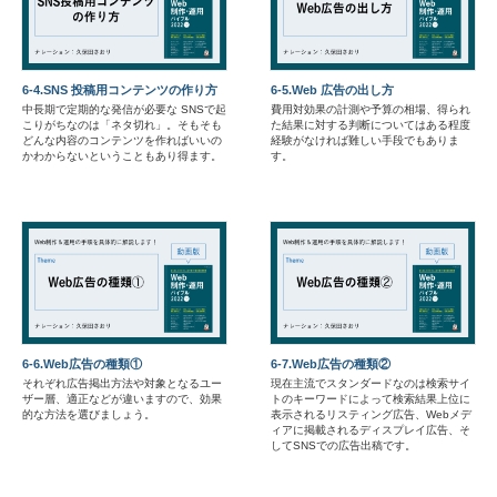
6-4.SNS 投稿用コンテンツの作り方
6-5.Web 広告の出し方
中長期で定期的な発信が必要な SNSで起
費用対効果の計測や予算の相場、得られ
こりがちなのは「ネタ切れ」。そもそも
た結果に対する判断についてはある程度
どんな内容のコンテンツを作ればいいの
経験がなければ難しい手段でもありま
かわからないということもあり得ます。
す。
6-6.Web広告の種類①
6-7.Web広告の種類②
それぞれ広告掲出方法や対象となるユー
現在主流でスタンダードなのは検索サイ
ザー層、適正などが違いますので、効果
トのキーワードによって検索結果上位に
的な方法を選びましょう。
表示されるリスティング広告、Webメデ
ィアに掲載されるディスプレイ広告、そ
してSNSでの広告出稿です。