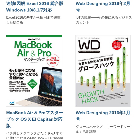
速効!図解 Excel 2016 総合版
Web Designing 2016年2月
Windows 10/8.1/7対応
号
Excel 2016の基本から応用まで網羅
IoTの現在――その先にあるビジネス
した総合版
のヒント
MacBook Air & Proマスター
Web Designing 2016年1月
ブック OS X El Capitan対応
号
版
グロースハック／「キーワードツー
ル」活用講座
イチ押しテクニックがたくさん! すぐ
に使いこなせるMacBook＋El Capitan