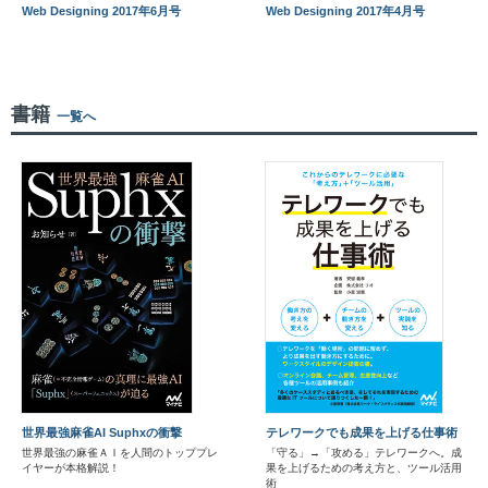
Web Designing 2017年6月号
Web Designing 2017年4月号
書籍
一覧へ
世界最強麻雀AI Suphxの衝撃
テレワークでも成果を上げる仕事術
世界最強の麻雀ＡＩを人間のトッププレ
「守る」→「攻める」テレワークへ。成
イヤーが本格解説！
果を上げるための考え方と、ツール活用
術