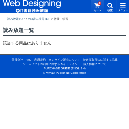
0
読み放題TOP
>
WD読み放題TOP
>
読み放題一覧
該当する商品はありません
運営会社
FAQ
利用規約
オンライン販売について
特定商取引法に関する記載
ゲームソフトの利用に関するガイドライン
｜
個人情報について
PURCHASE GUIDE (ENGLISH)
© Mynavi Publishing Corporation