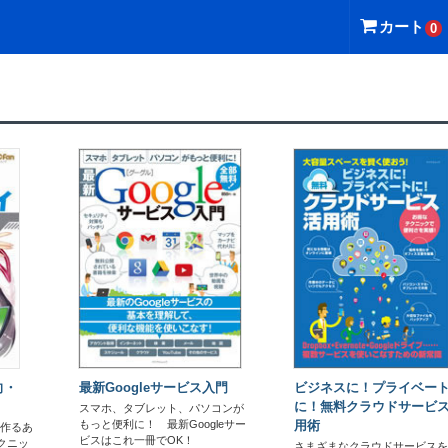
igning読み放題書籍一覧
カート
0
向・
最新Googleサービス入門
ビジネスに！プライベー
に！無料クラウドサービ
スマホ、タブレット、パソコンが
もっと便利に！ 最新Googleサー
用術
を作るあ
ビスはこれ一冊でOK！
クニッ
さまざまなクラウドサービスを