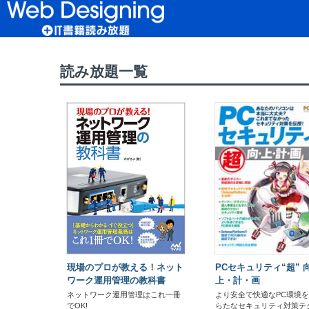
読み放題TOP
>
WD読み放題TOP
> Web Des
読み放題一覧
現場のプロが教える！ネット
PCセキュリティ“超” 
ワーク運用管理の教科書
上・計・画
ネットワーク運用管理はこれ一冊
より安全で快適なPC環境
でOK!
らたなセキュリティ対策テ