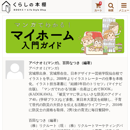
0
アベナオミ(マンガ)、百田なつき（編著）
アベナオミ(マンガ)
宮城県出身、宮城県在住。日本デザイナー芸術学院仙台校で
イラストを学ぶ。2008年よりイラストレーターの仕事を本格
化。イラスト担当著書に『結婚1年目のトリセツ』(マイナビ
出版)、『マンガでわかる!妊娠・出産はじめてBOOK』
(KADOKAWA)、『被災ママに学ぶちいさな防災のアイディ
ア40』(学研プラス)など多数。東日本大震災を経験し、子育
て世代の防災の大切さを伝える活動がライフワーク。2016年
に防災士の資格を取得。2男1女の育児に毎日奮闘中。
百田なつき（編著）
（株）リクルート（現：（株）リクルートマーケティングパ