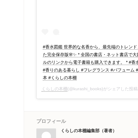
#香水図鑑 世界的な名香から、最先端のトレンドま
た完全保存版🌸✨ * 全国の書店・ネット書店で大
ルのリンクから電子書籍も購入できます。 * #香
#香りのある暮らし #フレグランス #パフューム #perfum
本 #くらしの本棚
くらしの本棚
(@kurashi_books)がシェアした投稿
プロフィール
くらしの本棚編集部（著者）