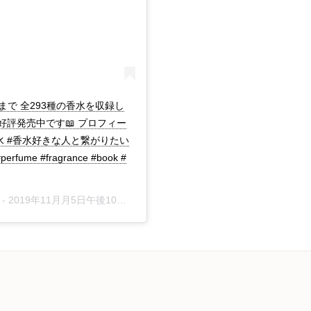
で 全293種の香水を収録し
好評発売中です📖 プロフィー
水 #香水好きな人と繋がりたい
e #fragrance #book #
 -
2019年11月月5日午後10時41分PST