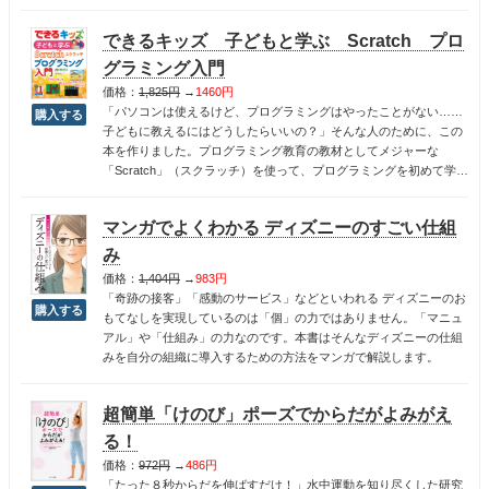
しさを供えた日用品となった品々は、どれも使い心地が良く、時代
を経た今も、飽きの来ない逸品ばかり。江戸の伝統と知恵を受け継
できるキッズ 子どもと学ぶ Scratch プロ
ぎ、本物にこだわる職人技が光る品々約60点をフルカラ―で紹介。
グラミング入門
価格：
1,825円
→
1460円
「パソコンは使えるけど、プログラミングはやったことがない……
子どもに教えるにはどうしたらいいの？」そんな人のために、この
本を作りました。プログラミング教育の教材としてメジャーな
「Scratch」（スクラッチ）を使って、プログラミングを初めて学ぶ
子どもと親のために、初歩の部分から丁寧に解説しています。子ど
もはゲームを作りながらプログラミングの基礎を学び、大人はその
マンガでよくわかる ディズニーのすごい仕組
背景にある重要な概念を理解できるように構成しました。
み
価格：
1,404円
→
983円
「奇跡の接客」「感動のサービス」などといわれる ディズニーのお
もてなしを実現しているのは「個」の力ではありません。「マニュ
アル」や「仕組み」の力なのです。本書はそんなディズニーの仕組
みを自分の組織に導入するための方法をマンガで解説します。
超簡単「けのび」ポーズでからだがよみがえ
る！
価格：
972円
→
486円
「たった８秒からだを伸ばすだけ！」水中運動を知り尽くした研究