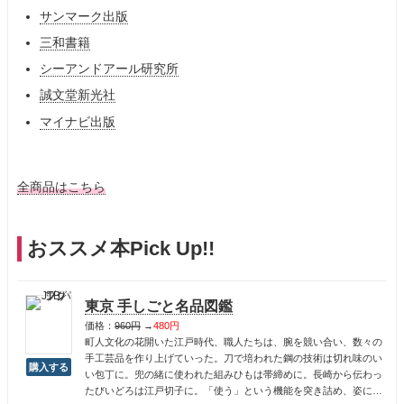
サンマーク出版
三和書籍
シーアンドアール研究所
誠文堂新光社
マイナビ出版
全商品はこちら
おススメ本Pick Up!!
東京 手しごと名品図鑑
価格：
960円
→
480円
町人文化の花開いた江戸時代、職人たちは、腕を競い合い、数々の
手工芸品を作り上げていった。刀で培われた鋼の技術は切れ味のい
い包丁に。兜の緒に使われた組みひもは帯締めに。長崎から伝わっ
たびいどろは江戸切子に。「使う」という機能を突き詰め、姿に美