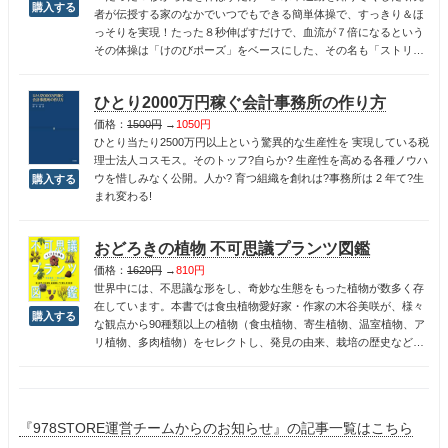
者が伝授する家のなかでいつでもできる簡単体操で、すっきり＆ほ
っそりを実現！たった８秒伸ばすだけで、血流が７倍になるという
その体操は「けのびポーズ」をベースにした、その名も「ストリー
ムライン体操」。水中運動の第一人者として、テレビや雑誌にひっ
ぱりだこの国士舘大学体育学部教授・須藤明治先生が、からだの機
ひとり2000万円稼ぐ会計事務所の作り方
能を高め、肩こりやダイエットにも効く体操を初公開しました。
価格：
1500円
→
1050円
ひとり当たり2500万円以上という驚異的な生産性を 実現している税
理士法人コスモス。そのトッフ?自らか? 生産性を高める各種ノウハ
ウを惜しみなく公開。人か? 育つ組織を創れは?事務所は 2 年て?生
まれ変わる!
おどろきの植物 不可思議プランツ図鑑
価格：
1620円
→
810円
世界中には、不思議な形をし、奇妙な生態をもった植物が数多く存
在しています。本書では食虫植物愛好家・作家の木谷美咲が、様々
な観点から90種類以上の植物（食虫植物、寄生植物、温室植物、ア
リ植物、多肉植物）をセレクトし、発見の由来、栽培の歴史などの
エピソードや形・生態の魅力を解説。イラストレーター・横山拓彦
氏による緻密なイラストとともに紹介します。
『978STORE運営チームからのお知らせ』の記事一覧はこちら