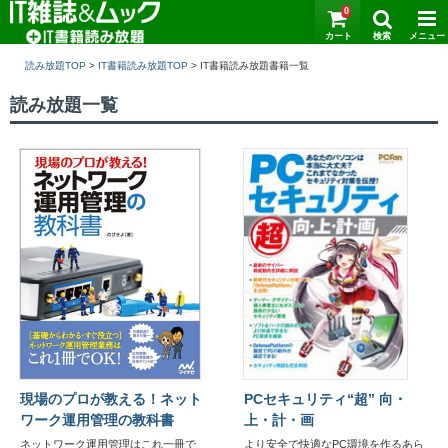
0
読み放題TOP
>
IT書籍読み放題TOP
>
読み放題一覧
現場のプロが教える！ネット
PCセキュリティ“超” 向・
ワーク運用管理の教科書
上・計・画
ネットワーク運用管理はこれ一冊で
より安全で快適なPC環境を作るあら