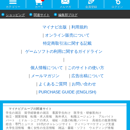
カテゴリー
カート
メルマガ
会員登録
ログイン
ショッピング
関連サイト
編集部ブログ
マイナビ出版
利用規約
オンライン販売について
特定商取引法に関する記載
ゲームソフトの利用に関するガイドライン
｜
個人情報について
このサイトの使い方
メールマガジン
広告出稿について
よくあるご質問
お問い合わせ
PURCHASE GUIDE (ENGLISH)
マイナビグループの関連サイト
学生の就活
留学経験者の就活
看護学生向け
医学生・研修医向け
独立・開業情報
転職・求人情報
海外求人
転職エージェント
アルバイト
パート
ミドル・シニアの求人
福祉・介護の転職／パート
高校生の進路情報
総合・専門ニュース
10代のチャレンジサイト
ティーンマーケティング支援
大学生活情報
働く女性の生活情報
雑誌・書籍・ソフト
ウエディング情報