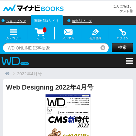
マイナビBOOKS
こんにちは、
ゲスト様
関連情報サイト
ショッピング
編集部ブログ
0
カテゴリー
カート
メルマガ
会員登録
ログイン
検索
リセット
2022年4月号
Web Designing 2022年4月号