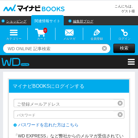
マイナビBOOKS
こんにちは、
ゲスト様
関連情報サイト
ショッピング
編集部ブログ
0
カテゴリー
カート
メルマガ
会員登録
ログイン
検索
リセット
マイナビBOOKSにログインする
リセッ
リセッ
パスワードを忘れた方はこちら
「WD EXPRESS」など弊社からのメルマガ受信されてい