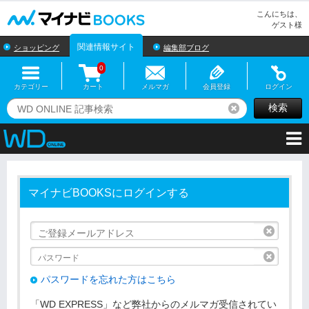
マイナビBOOKS
こんにちは、
ゲスト様
関連情報サイト
ショッピング
編集部ブログ
0
カテゴリー
カート
メルマガ
会員登録
ログイン
検索
リセット
マイナビBOOKSにログインする
リセッ
リセッ
パスワードを忘れた方はこちら
「WD EXPRESS」など弊社からのメルマガ受信されてい