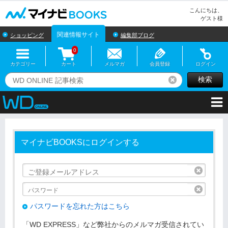
マイナビBOOKS
こんにちは、
ゲスト様
関連情報サイト
ショッピング
編集部ブログ
0
カテゴリー
カート
メルマガ
会員登録
ログイン
検索
リセット
マイナビBOOKSにログインする
リセッ
リセッ
パスワードを忘れた方はこちら
「WD EXPRESS」など弊社からのメルマガ受信されてい