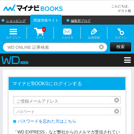
マイナビBOOKS
こんにちは、
ゲスト様
関連情報サイト
ショッピング
編集部ブログ
0
カテゴリー
カート
メルマガ
会員登録
ログイン
検索
リセット
マイナビBOOKSにログインする
リセッ
リセッ
パスワードを忘れた方はこちら
「WD EXPRESS」など弊社からのメルマガ受信されてい