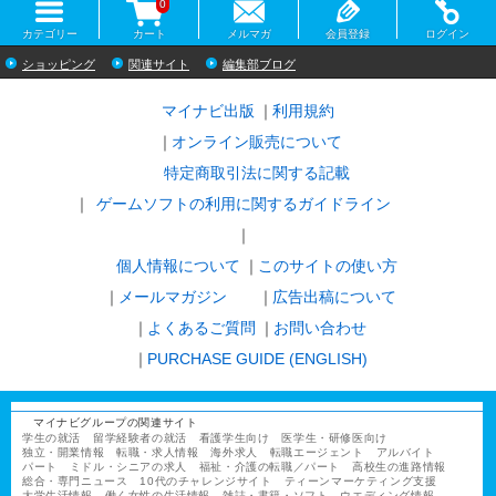
0
カテゴリー
カート
メルマガ
会員登録
ログイン
ショッピング
関連サイト
編集部ブログ
マイナビ出版
利用規約
オンライン販売について
特定商取引法に関する記載
ゲームソフトの利用に関するガイドライン
｜
個人情報について
このサイトの使い方
メールマガジン
広告出稿について
よくあるご質問
お問い合わせ
PURCHASE GUIDE (ENGLISH)
マイナビグループの関連サイト
学生の就活
留学経験者の就活
看護学生向け
医学生・研修医向け
独立・開業情報
転職・求人情報
海外求人
転職エージェント
アルバイト
パート
ミドル・シニアの求人
福祉・介護の転職／パート
高校生の進路情報
総合・専門ニュース
10代のチャレンジサイト
ティーンマーケティング支援
大学生活情報
働く女性の生活情報
雑誌・書籍・ソフト
ウエディング情報