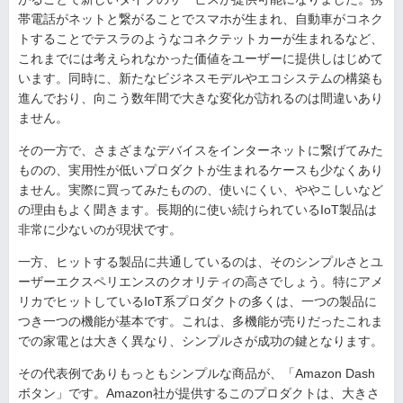
帯電話がネットと繋がることでスマホが生まれ、自動車がコネク
トすることでテスラのようなコネクテットカーが生まれるなど、
これまでには考えられなかった価値をユーザーに提供しはじめて
います。同時に、新たなビジネスモデルやエコシステムの構築も
進んでおり、向こう数年間で大きな変化が訪れるのは間違いあり
ません。
その一方で、さまざまなデバイスをインターネットに繋げてみた
ものの、実用性が低いプロダクトが生まれるケースも少なくあり
ません。実際に買ってみたものの、使いにくい、ややこしいなど
の理由もよく聞きます。長期的に使い続けられているIoT製品は
非常に少ないのが現状です。
一方、ヒットする製品に共通しているのは、そのシンプルさとユ
ーザーエクスペリエンスのクオリティの高さでしょう。特にアメ
リカでヒットしているIoT系プロダクトの多くは、一つの製品に
つき一つの機能が基本です。これは、多機能が売りだったこれま
での家電とは大きく異なり、シンプルさが成功の鍵となります。
その代表例でありもっともシンプルな商品が、「Amazon Dash
ボタン」です。Amazon社が提供するこのプロダクトは、大きさ