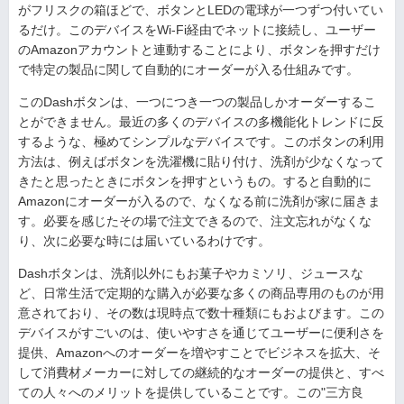
がフリスクの箱ほどで、ボタンとLEDの電球が一つずつ付いてい
るだけ。このデバイスをWi-Fi経由でネットに接続し、ユーザー
のAmazonアカウントと連動することにより、ボタンを押すだけ
で特定の製品に関して自動的にオーダーが入る仕組みです。
このDashボタンは、一つにつき一つの製品しかオーダーするこ
とができません。最近の多くのデバイスの多機能化トレンドに反
するような、極めてシンプルなデバイスです。このボタンの利用
方法は、例えばボタンを洗濯機に貼り付け、洗剤が少なくなって
きたと思ったときにボタンを押すというもの。すると自動的に
Amazonにオーダーが入るので、なくなる前に洗剤が家に届きま
す。必要を感じたその場で注文できるので、注文忘れがなくな
り、次に必要な時には届いているわけです。
Dashボタンは、洗剤以外にもお菓子やカミソリ、ジュースな
ど、日常生活で定期的な購入が必要な多くの商品専用のものが用
意されており、その数は現時点で数十種類にもおよびます。この
デバイスがすごいのは、使いやすさを通じてユーザーに便利さを
提供、Amazonへのオーダーを増やすことでビジネスを拡大、そ
して消費材メーカーに対しての継続的なオーダーの提供と、すべ
ての人々へのメリットを提供していることです。この"三方良