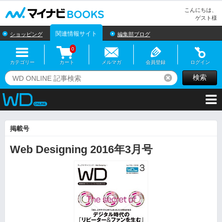
マイナビBOOKS
こんにちは、
ゲスト様
関連情報サイト
ショッピング
編集部ブログ
0
カテゴリー
カート
メルマガ
会員登録
ログイン
検索
リセット
掲載号
Web Designing 2016年3月号