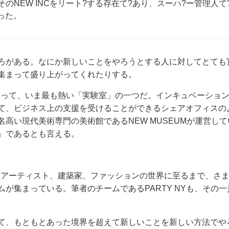
NEW INCをリート?する存在て?あり、スーハ?ー管理人て
った。
ろがある。なにか新しいことをやろうとする人に対してとても
集まって盛り上がってくれたりする。
にあって、いま最も熱い「実験室」の一つだ。インキュベーショ
て、ビジネス上の支援を受けることができるシェアオフィスの
高い現代美術専門の美術館であるNEW MUSEUMが運営して
」であるとも言える。
からアーティスト、建築家、ファッションの世界に至るまで、さ
が集まっている。筆者のチームであるPARTY NYも、その一
て、もともとあった境界を超えて新しいことを新しい方法でや