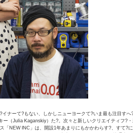
サ?イナーて?もない、しかしニューヨークて?いま最も注目すへ
ulia Kaganskiy）た?。次々と新しいクリエイティフ?
ス「NEW INC」は、開設1年あまりにもかかわらす?、すて?