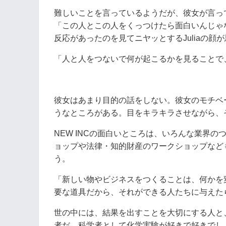
難しいことを言っているようだが、彼女が言っ
「この人とこの人をくっつけたら面白いんじゃ
反応があったのを見てニヤッとするJuliaの顔
「人と人をつないで何が起こるかを見ることで
彼女はあまり目的の話をしない。彼女のモチベ
うなところがある。目をキラキラさせながら、
NEW INCの面白いところは、いろんな業界
ョップや法律・知的財産のワークショップなども
う。
「新しい物やビジネスをつくることは、何かを
要な道具だから、それができる人たちに与えた
世の中には、結果を出すことを大切にする人と、
者だ。科学者として化学実験が好きで好きでし