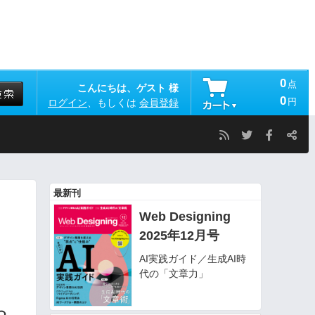
0
点
こんにちは、ゲスト 様
0
円
ログイン
、もしくは
会員登録
最新刊
Web Designing
2025年12月号
サ
AI実践ガイド／生成AI時
代の「文章力」
つ