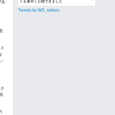
トを素早く公開できました
?あ
Tweets by WD_editors
寛
ンス
よ
い
まざ
員
ろ