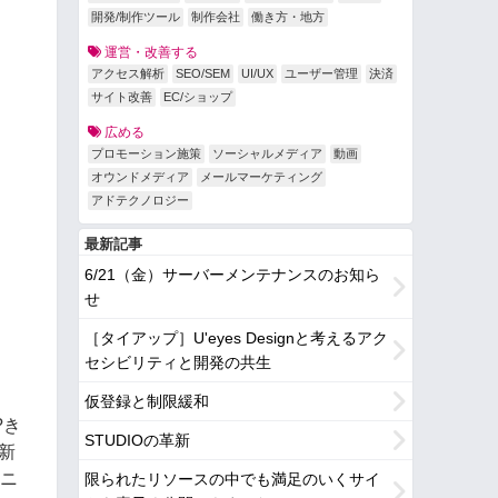
開発/制作ツール
制作会社
働き方・地方
運営・改善する
アクセス解析
SEO/SEM
UI/UX
ユーザー管理
決済
サイト改善
EC/ショップ
広める
プロモーション施策
ソーシャルメディア
動画
オウンドメディア
メールマーケティング
アドテクノロジー
最新記事
6/21（金）サーバーメンテナンスのお知ら
せ
［タイアップ］U'eyes Designと考えるアク
セシビリティと開発の共生
仮登録と制限緩和
?き
STUDIOの革新
・新
にニ
限られたリソースの中でも満足のいくサイ