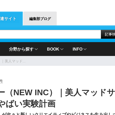
連サイト
編集部ブログ
分野から探す
BOOK
INFO
｜美人マッド...
月号
（NEW INC）｜美人マッド
やばい実験計画
C」が次々と新しいクリエイティブやビジネスを生み出し