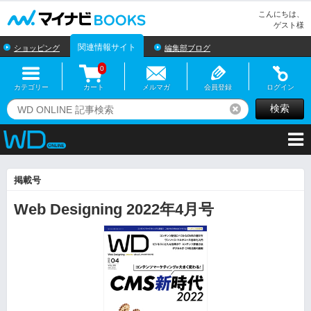
マイナビBOOKS
こんにちは、
ゲスト様
関連情報サイト
ショッピング
編集部ブログ
0
カテゴリー
カート
メルマガ
会員登録
ログイン
検索
リセット
掲載号
Web Designing 2022年4月号