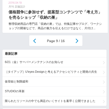
2016.04.19
月刊 店舗設計
価格競争に参加せず、提案型コンテンツで「考え方」
を売るショップ「収納の巣」
整理収納用品の専門店「収納の巣」では、特集記事やブログ、ワークシ
ョップの開催などで、商品の魅力を伝えるだけではなく、片付け...
9 / 16
最新記事
6/21（金）サーバーメンテナンスのお知らせ
［タイアップ］U'eyes Designと考えるアクセシビリティと開発の共生
仮登録と制限緩和
STUDIOの革新
限られたリソースの中でも満足のいくサイトを素早く公開できました