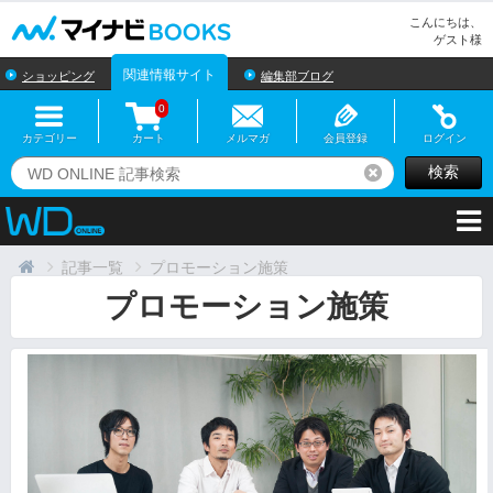
マイナビBOOKS
こんにちは、
ゲスト様
関連情報サイト
ショッピング
編集部ブログ
0
カテゴリー
カート
メルマガ
会員登録
ログイン
検索
リセット
記事一覧
プロモーション施策
プロモーション施策