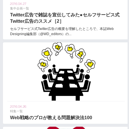
2016.04.27
集中企画一覧
Twitter広告で雑誌を宣伝してみた●セルフサービス式
Twitter広告のススメ［2］
セルフサービス式Twitter広告の概要を理解したところで、本誌Web
Designing編集部（@WD_editors）の...
2016.04.26
特集一覧
Web戦略のプロが教える問題解決法100