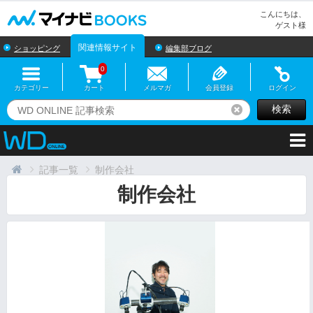
マイナビBOOKS
こんにちは、
ゲスト様
関連情報サイト
ショッピング
編集部ブログ
0
カテゴリー
カート
メルマガ
会員登録
ログイン
検索
リセット
記事一覧
制作会社
制作会社