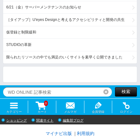
6/21（金）サーバーメンテナンスのお知らせ
［タイアップ］U'eyes Designと考えるアクセシビリティと開発の共生
仮登録と制限緩和
STUDIOの革新
限られたリソースの中でも満足のいくサイトを素早く公開できました
検索
リセット
0
カテゴリー
カート
メルマガ
会員登録
ログイン
ショッピング
関連サイト
編集部ブログ
マイナビ出版
利用規約