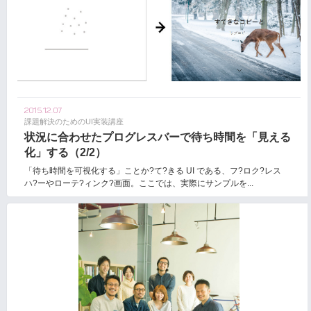
2015.12.07
課題解決のためのUI実装講座
状況に合わせたプログレスバーで待ち時間を「見える
化」する（2/2）
「待ち時間を可視化する」ことか?て?きる UI である、フ?ロク?レス
ハ?ーやローテ?ィンク?画面。ここでは、実際にサンプルを...