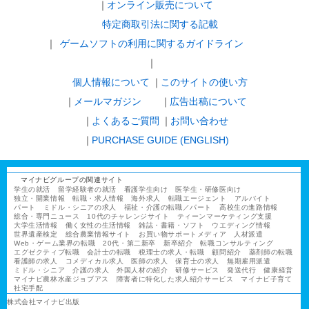
オンライン販売について
特定商取引法に関する記載
ゲームソフトの利用に関するガイドライン
｜
個人情報について
このサイトの使い方
メールマガジン
広告出稿について
よくあるご質問
お問い合わせ
PURCHASE GUIDE (ENGLISH)
マイナビグループの関連サイト
学生の就活
留学経験者の就活
看護学生向け
医学生・研修医向け
独立・開業情報
転職・求人情報
海外求人
転職エージェント
アルバイト
パート
ミドル・シニアの求人
福祉・介護の転職／パート
高校生の進路情報
総合・専門ニュース
10代のチャレンジサイト
ティーンマーケティング支援
大学生活情報
働く女性の生活情報
雑誌・書籍・ソフト
ウエディング情報
世界遺産検定
総合農業情報サイト
お買い物サポートメディア
人材派遣
Web・ゲーム業界の転職
20代・第二新卒
新卒紹介
転職コンサルティング
エグゼクティブ転職
会計士の転職
税理士の求人・転職
顧問紹介
薬剤師の転職
看護師の求人
コメディカル求人
医師の求人
保育士の求人
無期雇用派遣
ミドル・シニア
介護の求人
外国人材の紹介
研修サービス
発送代行
健康経営
マイナビ農林水産ジョブアス
障害者に特化した求人紹介サービス
マイナビ子育て
社宅手配
株式会社マイナビ出版