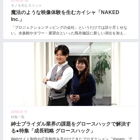
2016.02.02
モノを生むカイシャ
魔法のような映像体験を生むカイシャ「NAKED
Inc.」
「プロジェクションマッピングの会社」というだけでは語り尽くせな
い。水族館やタワー・展望台といった既存施設に新しい演出を加え...
2016.01.11
特集一覧
紳士ブライダル業界の課題をグロースハックで解決す
る●特集「成長戦略 グロースハック」
Webサイト制作や広告制作を手がけてきたプロダクション「Vogaro」で