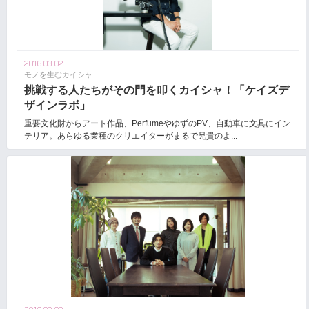
2016.03.02
モノを生むカイシャ
挑戦する人たちがその門を叩くカイシャ！「ケイズデ
ザインラボ」
重要文化財からアート作品、PerfumeやゆずのPV、自動車に文具にイン
テリア。あらゆる業種のクリエイターがまるで兄貴のよ...