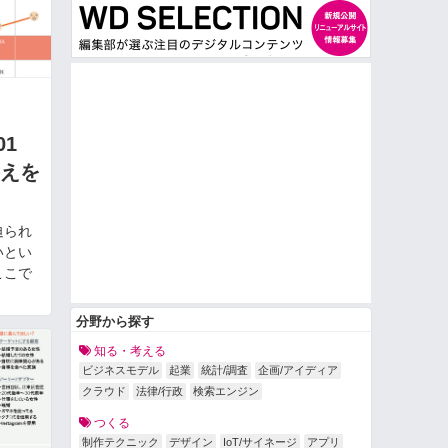
］01
えを
迫られ
いとい
ここで
分野から探す
知る・考える
ビジネスモデル
起業
統計/調査
企画/アイディア
クラウド
法律/行政
検索エンジン
つくる
制作テクニック
デザイン
IoT/サイネージ
アプリ