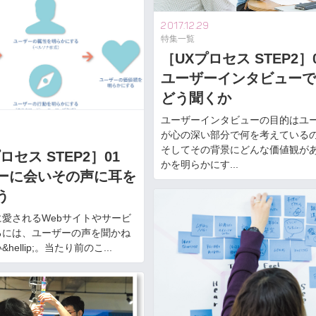
2017.12.29
特集一覧
［UXプロセス STEP2
ユーザーインタビューで
どう聞くか
ユーザーインタビューの目的はユ
7
が心の深い部分で何を考えている
そしてその背景にどんな価値観が
ロセス STEP2］01
かを明らかにす...
ーに会いその声に耳を
う
愛されるWebサイトやサービ
るには、ユーザーの声を聞かね
hellip;。当たり前のこ...