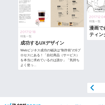
2017.12.0
特集一覧
漫画で
2017.12.18
ティン
特集一覧
成功するUXデザイン
Webビジネス成功の秘訣は“制作前”の5プ
ロセスにある！「自社商品（サービス）
を本当に求めているのは誰か」「気持ち
よく使っ...