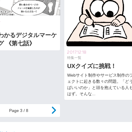
4
わかるデジタルマーケ
グ 《第七話》
2017.12.18
特集一覧
UXクイズに挑戦！
Webサイト制作やサービス制作の
ェクトに起きる数々の問題。「ど
ばいいのか」と頭を抱えている人
はず。そんな...
3 / 8