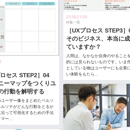
2018.01.09
特集一覧
［UXプロセス STEP3
そのビジネス、本当に成
ていますか？
人間は、なかなか自身のやること
的には見られないものです。いま
3
としている物はユーザーにも企業
い体験をもたら...
ロセス STEP2］04
ニーマップをつくりユ
の行動を解明する
のユーザー像をまとめたペルソ
ペルソナがどんな行動をとるか
に沿って可視化するための手法
ー...