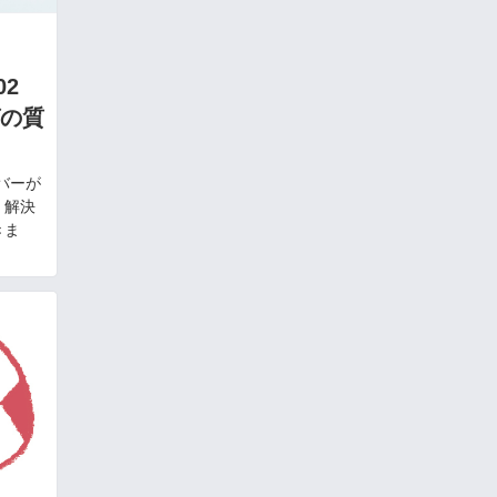
02
の質
バーが
、解決
きま