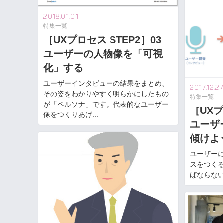
2018.01.01
特集一覧
［UXプロセス STEP2］03
ユーザーの人物像を「可視
化」する
ユーザーインタビューの結果をまとめ、
2017.12.2
その姿をわかりやすく明らかにしたもの
特集一覧
が「ペルソナ」です。代表的なユーザー
［UXプ
像をつくりあげ...
ユーザ
傾けよ
ユーザーに
スをつく
ばならない&