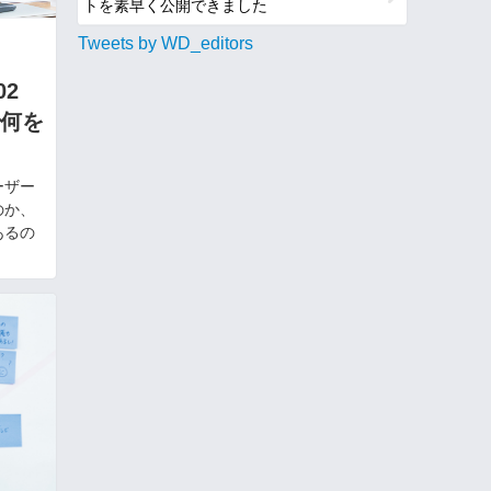
トを素早く公開できました
Tweets by WD_editors
］02
何を
ーザー
のか、
あるの