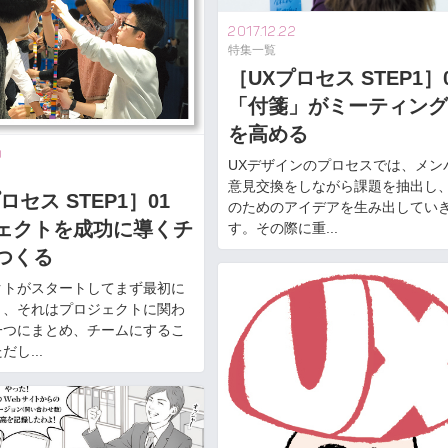
2017.12.22
特集一覧
［UXプロセス STEP1］
「付箋」がミーティング
を高める
0
UXデザインのプロセスでは、メン
意見交換をしながら課題を抽出し
ロセス STEP1］01
のためのアイデアを生み出してい
ェクトを成功に導くチ
す。その際に重...
つくる
クトがスタートしてまず最初に
と、それはプロジェクトに関わ
一つにまとめ、チームにするこ
し...