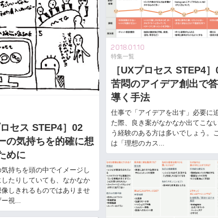
2018.01.10
特集一覧
［UXプロセス STEP4
苦悶のアイデア創出で答
導く手法
2
仕事で「アイデアを出す」必要に
た際、良き案がなかなか出てこな
ロセス STEP4］02
う経験のある方は多いでしょう。
ーの気持ちを的確に想
は「理想のカス...
ために
の気持ちを頭の中でイメージし
にしたりしていても、なかなか
想像しきれるものではありませ
視...