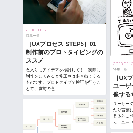
2018.01.15
特集一覧
［UXプロセス STEP5］01
制作前のプロトタイピングの
ススメ
2018.01.1
特集一覧
念入りにアイデアを検討しても、実際に
制作をしてみると修正点は多々出てくる
［UXプ
ものです。プロトタイプで検証を行うこ
ユーザ
とで、事前の意...
像する
ユーザー
たり言葉
具体的に
ん。ユーザー