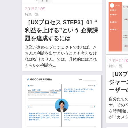
2018.01.05
特集一覧
［UXプロセス STEP3］01 “
利益を上げる”という 企業課
題を達成するには
企業が進めるプロジェクトであれば、き
ちんと利益を出すということも考えなけ
ればなりません。では、具体的にはどれ
2018.01.0
くらいの利益を...
特集一覧
［UXプ
ジャー
ーザー
自分たち
ナ。その
を時間軸
が「カスタマ