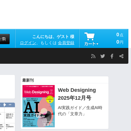
0
点
こんにちは、ゲスト 様
0
円
ログイン
、もしくは
会員登録
最新刊
Web Designing
2025年12月号
AI実践ガイド／生成AI時
代の「文章力」