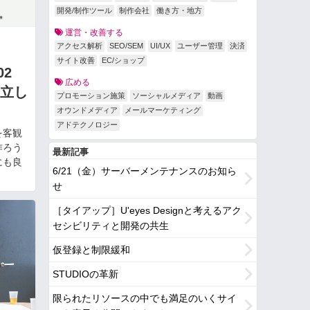
開発/制作ツール
制作会社
働き方・地方
運営・改善する
アクセス解析
SEO/SEM
UI/UX
ユーザー管理
決済
サイト改善
EC/ショップ
］02
広める
立し
プロモーション施策
ソーシャルメディア
動画
オウンドメディア
メールマーケティング
アドテクノロジー
を客観
作ろう
最新記事
にも良
6/21（金）サーバーメンテナンスのお知ら
せ
［タイアップ］U'eyes Designと考えるアク
セシビリティと開発の共生
仮登録と制限緩和
STUDIOの革新
限られたリソースの中でも満足のいくサイ