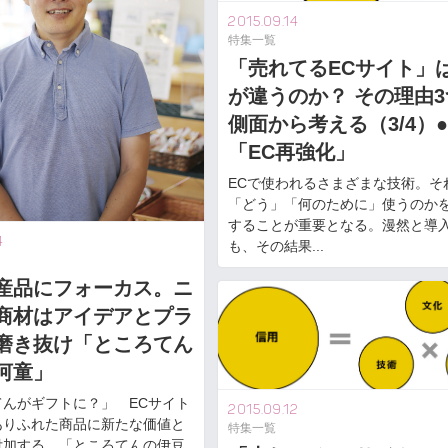
2015.09.14
特集一覧
「売れてるECサイト」
が違うのか？ その理由
側面から考える（3/4）
「EC再強化」
ECで使われるさまざまな技術。そ
「どう」「何のために」使うのか
することが重要となる。漫然と導
4
も、その結果...
産品にフォーカス。ニ
商材はアイデアとプラ
磨き抜け「ところてん
河童」
てんがギフトに？」 ECサイト
2015.09.12
ありふれた商品に新たな価値と
特集一覧
付加する。「ところてんの伊豆