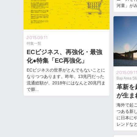
河童」がみつ
2015.09.11
特集一覧
ECビジネス、再強化・最強
化●特集「EC再強化」
ECビジネスの世界がとんでもないことに
2015.09.1
なりつつあります。昨年、13兆円だった
Bay Area St
流通総額が、2018年にはなんと20兆円ま
革新を
で膨...
が生ま
海外で起
つある新
に日本に
レンドなどを