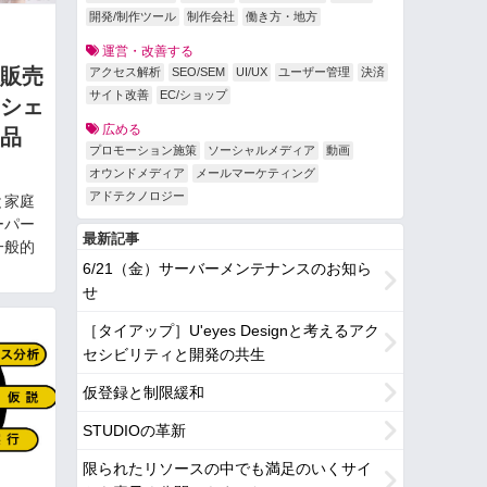
開発/制作ツール
制作会社
働き方・地方
運営・改善する
販売
アクセス解析
SEO/SEM
UI/UX
ユーザー管理
決済
サイト改善
EC/ショップ
シェ
広める
品
プロモーション施策
ソーシャルメディア
動画
オウンドメディア
メールマーケティング
アドテクノロジー
と家庭
ーパー
最新記事
一般的
6/21（金）サーバーメンテナンスのお知ら
せ
［タイアップ］U'eyes Designと考えるアク
セシビリティと開発の共生
仮登録と制限緩和
STUDIOの革新
限られたリソースの中でも満足のいくサイ