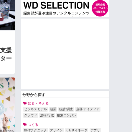
支援
ター
分野から探す
知る・考える
ビジネスモデル
起業
統計/調査
企画/アイディア
クラウド
法律/行政
検索エンジン
つくる
制作テクニック
デザイン
IoT/サイネージ
アプリ