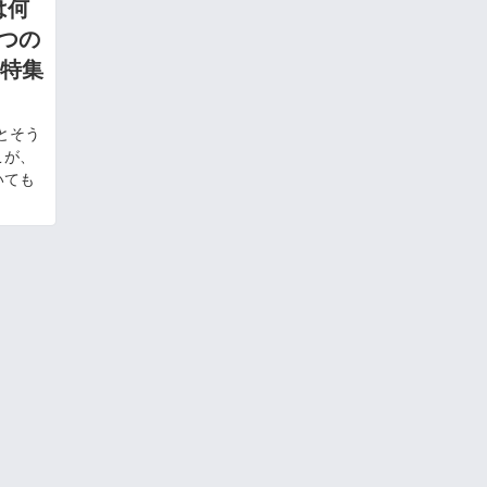
は何
3つの
●特集
とそう
こが、
いても