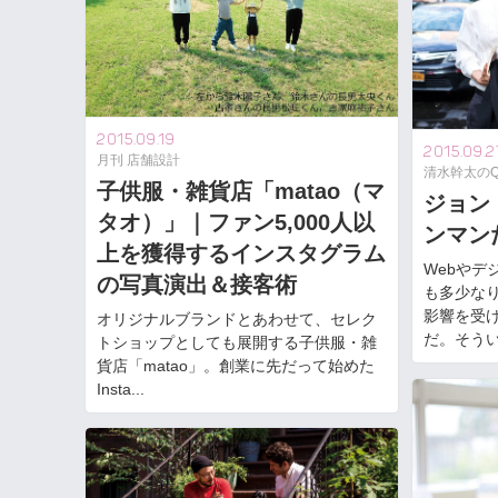
2015.09.19
2015.09.2
月刊 店舗設計
清水幹太のQues
子供服・雑貨店「matao（マ
ジョン
タオ）」｜ファン5,000人以
ンマン
上を獲得するインスタグラム
Webやデ
の写真演出＆接客術
も多少な
影響を受
オリジナルブランドとあわせて、セレク
だ。そういう
トショップとしても展開する子供服・雑
貨店「matao」。創業に先だって始めた
Insta...