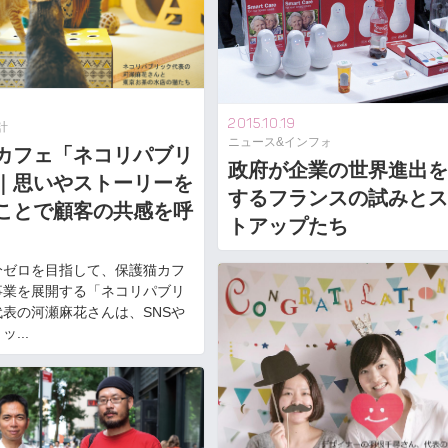
2015.10.19
計
ニュース&インフォ
カフェ「ネコリパブリ
政府が企業の世界進出を
｜思いやストーリーを
するフランスの試みとス
ことで顧客の共感を呼
トアップたち
分ゼロを目指して、保護猫カフ
事業を展開する「ネコリパブリ
表の河瀬麻花さんは、SNSや
...