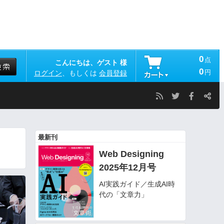
0
点
こんにちは、ゲスト 様
0
円
ログイン
、もしくは
会員登録
最新刊
Web Designing
2025年12月号
AI実践ガイド／生成AI時
代の「文章力」