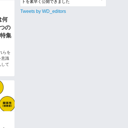
トを素早く公開できました
Tweets by WD_editors
は何
3つの
●特集
れらを
を意識
入して