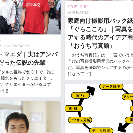
2015.10.18
月刊 店舗設計
家庭向け撮影用バック紙
「ぐらこころ」｜写真を
アする時代のアイデア商
7
「おうち写真館」
tion the World
・マエダ｜実はアンパ
「おうち写真館」は、一言でいう
向けの写真撮影用背景のバックペ
だった伝説の先輩
だ。写真をSNSでシェアするのが
ジタルの世界で働く中で、誰し
になっている...
り憧れをもったクリエイター、
けたクリエイターがいるはず
意...