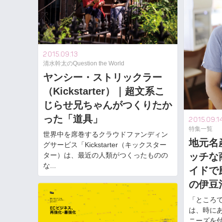
2015.09.13
清水幹太のQuestion the World
ヤンシー・ストリックラー
（Kickstarter）｜超文系こ
じらせ兄ちゃんがつくりたか
った「道具」
2015.09.1
特集一覧
世界中を席巻するクラウドファンディン
地元名
グサービス「Kickstarter（キックスター
ター）は、最近の人類がつくったものの
ッチな
な...
イドで
の伊豆
「ところ
は、時に
ニーズを