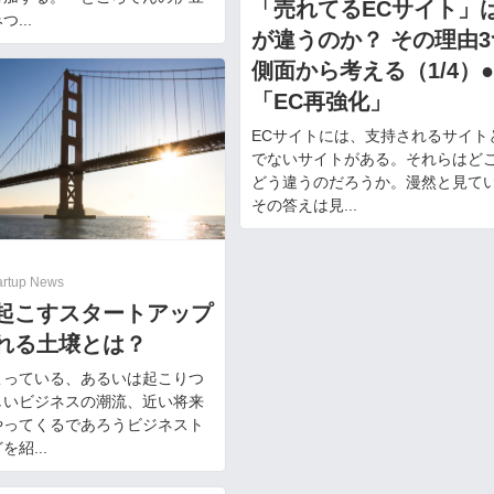
「売れてるECサイト」
...
が違うのか？ その理由
側面から考える（1/4）
「EC再強化」
ECサイトには、支持されるサイト
でないサイトがある。それらはど
どう違うのだろうか。漫然と見て
その答えは見...
1
artup News
起こすスタートアップ
れる土壌とは？
こっている、あるいは起こりつ
しいビジネスの潮流、近い将来
やってくるであろうビジネスト
紹...