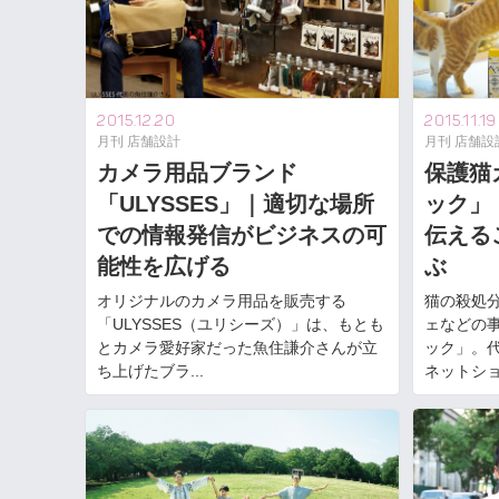
2015.11.19
2015.12.20
月刊 店舗設
月刊 店舗設計
保護猫
カメラ用品ブランド
ック」
「ULYSSES」｜適切な場所
伝える
での情報発信がビジネスの可
ぶ
能性を広げる
猫の殺処
オリジナルのカメラ用品を販売する
ェなどの
「ULYSSES（ユリシーズ）」は、もとも
ック」。代
とカメラ愛好家だった魚住謙介さんが立
ネットショッ
ち上げたブラ...