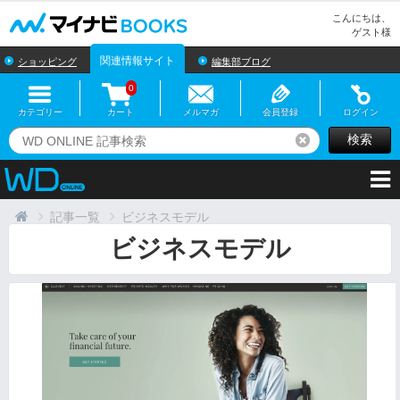
マイナビBOOKS
こんにちは、
ゲスト様
関連情報サイト
ショッピング
編集部ブログ
0
カテゴリー
カート
メルマガ
会員登録
ログイン
検索
リセット
記事一覧
ビジネスモデル
ビジネスモデル