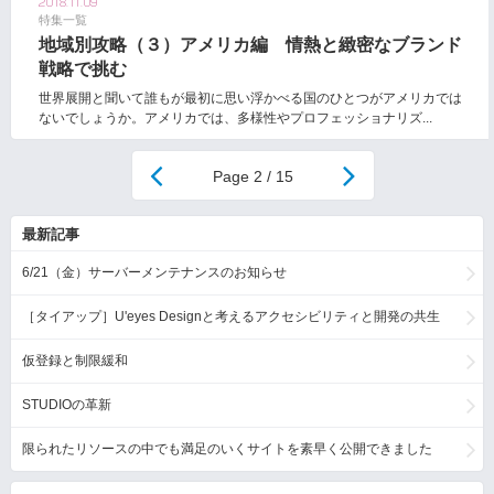
2018.11.09
特集一覧
地域別攻略（３）アメリカ編 情熱と緻密なブランド
戦略で挑む
世界展開と聞いて誰もが最初に思い浮かべる国のひとつがアメリカでは
ないでしょうか。アメリカでは、多様性やプロフェッショナリズ...
2 / 15
最新記事
6/21（金）サーバーメンテナンスのお知らせ
［タイアップ］U'eyes Designと考えるアクセシビリティと開発の共生
仮登録と制限緩和
STUDIOの革新
限られたリソースの中でも満足のいくサイトを素早く公開できました