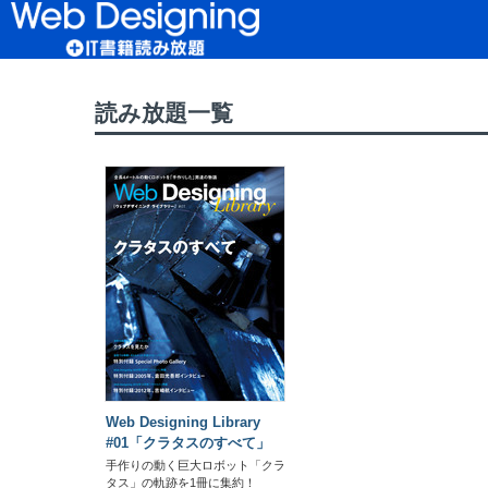
読み放題TOP
>
WD読み放題TOP
> Web Des
読み放題一覧
Web Designing Library
#01「クラタスのすべて」
手作りの動く巨大ロボット「クラ
タス」の軌跡を1冊に集約！