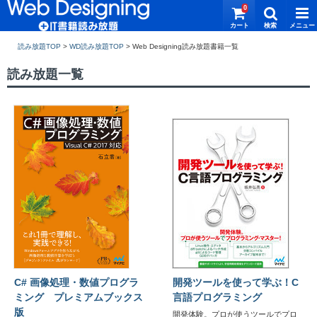
0
読み放題TOP
>
WD読み放題TOP
>
読み放題一覧
C# 画像処理・数値プログラ
開発ツールを使って学ぶ！C
ミング プレミアムブックス
言語プログラミング
版
開発体験。プロが使うツールでプロ