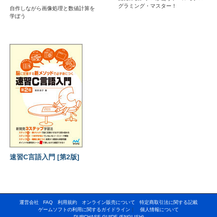
グラミング・マスター！
自作しながら画像処理と数値計算を
学ぼう
速習C言語入門 [第2版]
運営会社
FAQ
利用規約
オンライン販売について
特定商取引法に関する記載
ゲームソフトの利用に関するガイドライン
｜
個人情報について
PURCHASE GUIDE (ENGLISH)