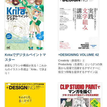
Kritaでデジタルペイントマ
+DESIGNING VOLUME 42
スター
Creativity（創造性）と
Productivity（生産性）という2つの側
多彩なブラシや機能が光る！これか
面から現場で活躍するデザイナーに
らのイラスト作成は「Krita」で決ま
役立つ情報を提供するデザイン誌
り！