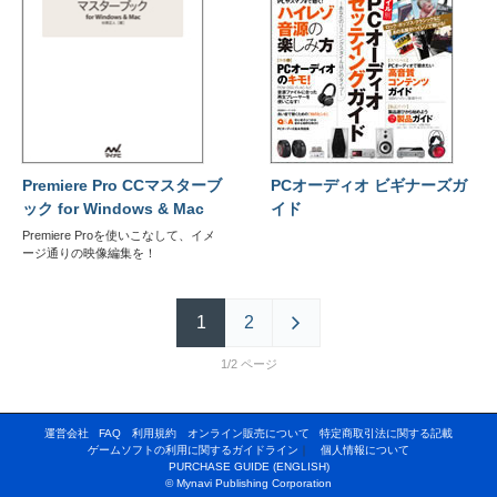
Premiere Pro CCマスターブ
PCオーディオ ビギナーズガ
ック for Windows & Mac
イド
Premiere Proを使いこなして、イメ
ージ通りの映像編集を！
1
2
1/2
運営会社
FAQ
利用規約
オンライン販売について
特定商取引法に関する記載
ゲームソフトの利用に関するガイドライン
｜
個人情報について
PURCHASE GUIDE (ENGLISH)
© Mynavi Publishing Corporation