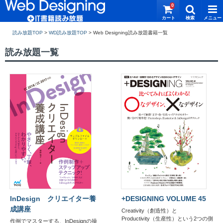
0
読み放題TOP
>
WD読み放題TOP
>
読み放題一覧
InDesign クリエイター養
+DESIGNING VOLUME 45
成講座
Creativity（創造性）と
Productivity（生産性）という2つの側
作例でマスターする、InDesignの操