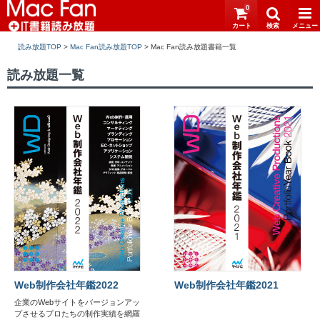
0
読み放題TOP
>
Mac Fan読み放題TOP
>
読み放題一覧
Web制作会社年鑑2022
Web制作会社年鑑2021
企業のWebサイトをバージョンアッ
プさせるプロたちの制作実績を網羅