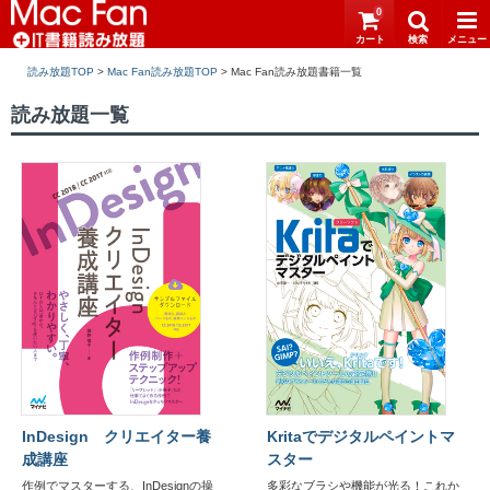
0
読み放題TOP
>
Mac Fan読み放題TOP
>
読み放題一覧
InDesign クリエイター養
Kritaでデジタルペイントマ
成講座
スター
作例でマスターする、InDesignの操
多彩なブラシや機能が光る！これか