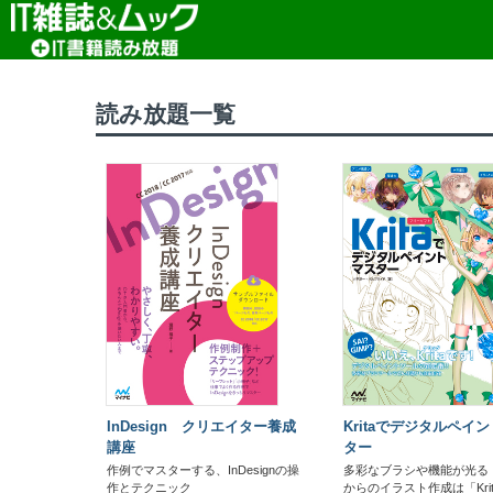
読み放題TOP
>
IT書籍読み放題TOP
> IT書籍
読み放題一覧
InDesign クリエイター養成
Kritaでデジタルペイ
講座
ター
作例でマスターする、InDesignの操
多彩なブラシや機能が光る
作とテクニック
からのイラスト作成は「Kri