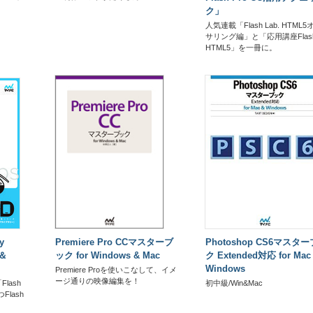
ク」
人気連載「Flash Lab. HTML5
サリング編」と「応用講座Flash 
HTML5」を一冊に。
y
Premiere Pro CCマスターブ
Photoshop CS6マスタ
ク＆
ック for Windows & Mac
ク Extended対応 for Mac
Windows
Premiere Proを使いこなして、イメ
ージ通りの映像編集を！
Flash
初中級/Win&Mac
Flash