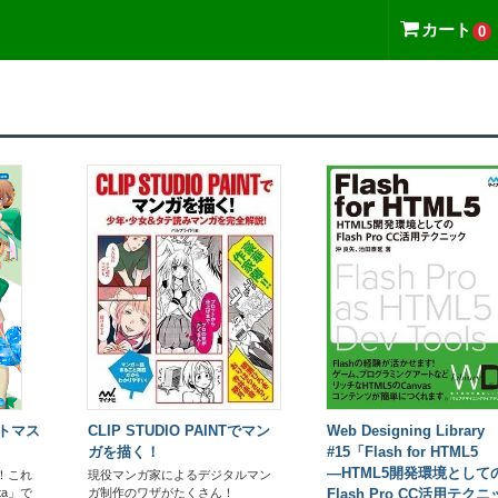
読み放題書籍一覧
カート
0
ントマス
CLIP STUDIO PAINTでマン
Web Designing Library
ガを描く！
#15「Flash for HTML5
―HTML5開発環境として
！これ
現役マンガ家によるデジタルマン
ta」で
ガ制作のワザがたくさん！
Flash Pro CC活用テクニ