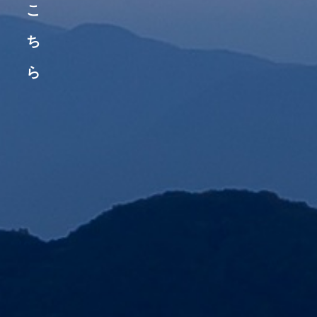
こ
ち
ら