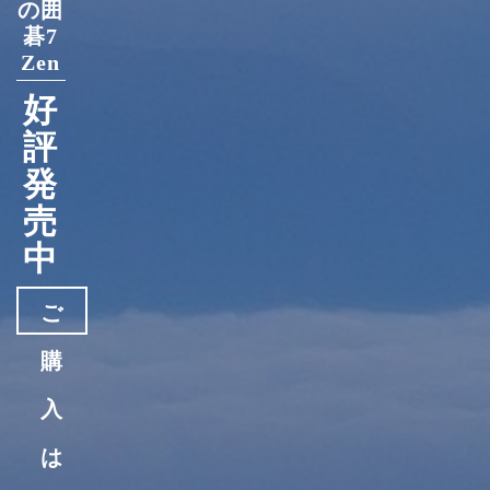
の囲
碁7
Zen
好
評
発
売
中
ご
購
入
は