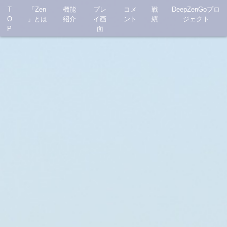
T
「Zen
機能
プレ
コメ
戦
DeepZenGoプロ
O
」とは
紹介
イ画
ント
績
ジェクト
P
面