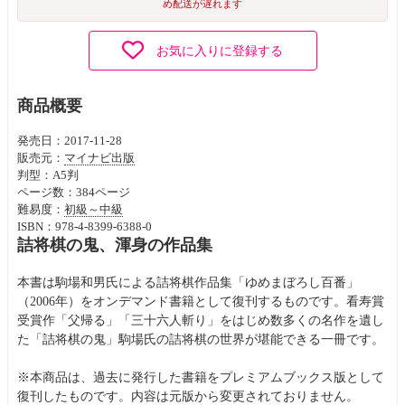
め配送が遅れます
お気に入りに登録する
商品概要
発売日：2017-11-28
販売元：
マイナビ出版
判型：A5判
ページ数：384ページ
難易度：
初級～中級
ISBN：978-4-8399-6388-0
詰将棋の鬼、渾身の作品集
本書は駒場和男氏による詰将棋作品集「ゆめまぼろし百番」
（2006年）をオンデマンド書籍として復刊するものです。看寿賞
受賞作「父帰る」「三十六人斬り」をはじめ数多くの名作を遺し
た「詰将棋の鬼」駒場氏の詰将棋の世界が堪能できる一冊です。
※本商品は、過去に発行した書籍をプレミアムブックス版として
復刊したものです。内容は元版から変更されておりません。