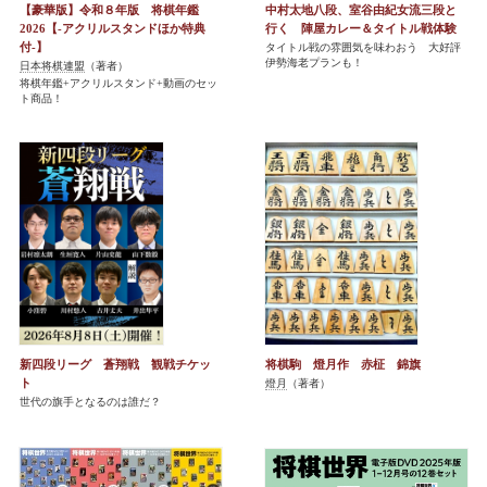
【豪華版】令和８年版 将棋年鑑
中村太地八段、室谷由紀女流三段と
2026【-アクリルスタンドほか特典
行く 陣屋カレー＆タイトル戦体験
付-】
タイトル戦の雰囲気を味わおう 大好評
伊勢海老プランも！
日本将棋連盟
（著者）
将棋年鑑+アクリルスタンド+動画のセッ
ト商品！
新四段リーグ 蒼翔戦 観戦チケッ
将棋駒 燈月作 赤柾 錦旗
ト
燈月
（著者）
世代の旗手となるのは誰だ？