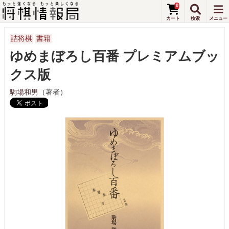
0
詰将棋
書籍
ゆめまぼろし百番 プレミアムブッ
クス版
駒場和男
（著者）