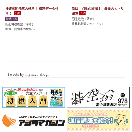
神避三間飛車の極意【-棋譜データ付
新版 羽生の頭脳８ 最新のヒネリ
き-】
飛車
羽生善治
（著者）
将棋戦術書のバイブル！
岡山将棋教室
（著者）
神避三間飛車の世界へ
Tweets by mynavi_shogi