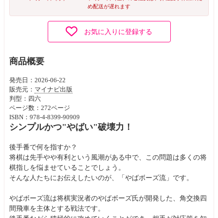
め配送が遅れます
お気に入りに登録する
商品概要
発売日：2026-06-22
販売元：
マイナビ出版
判型：四六
ページ数：272ページ
ISBN：978-4-8399-90909
シンプルかつ"やばい"破壊力！
後手番で何を指すか？
将棋は先手やや有利という風潮がある中で、この問題は多くの将
棋指しを悩ませていることでしょう。
そんな人たちにお伝えしたいのが、「やばボーズ流」です。
やばボーズ流は将棋実況者のやばボーズ氏が開発した、角交換四
間飛車を主体とする戦法です。