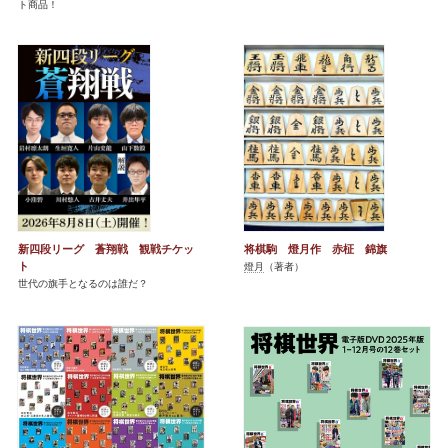
ト商品！
新四段リーグ 蒼翔戦 観戦チケッ
将棋駒 燈月作 赤柾 錦旗
ト
燈月
（著者）
世代の旗手となるのは誰だ？