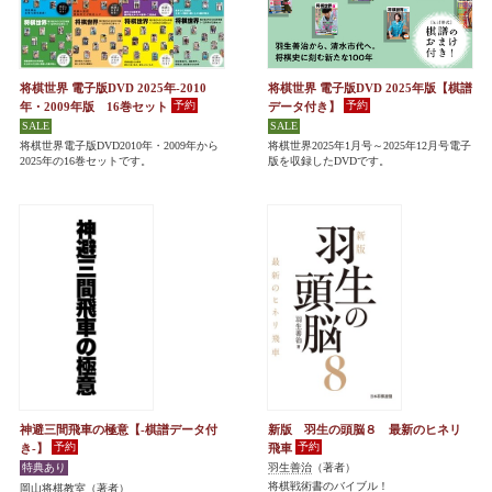
将棋世界 電子版DVD 2025年-2010
将棋世界 電子版DVD 2025年版【棋譜
年・2009年版 16巻セット
データ付き】
将棋世界電子版DVD2010年・2009年から
将棋世界2025年1月号～2025年12月号電子
2025年の16巻セットです。
版を収録したDVDです。
神避三間飛車の極意【-棋譜データ付
新版 羽生の頭脳８ 最新のヒネリ
き-】
飛車
羽生善治
（著者）
将棋戦術書のバイブル！
岡山将棋教室
（著者）