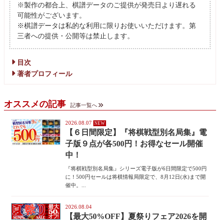
※製作の都合上、棋譜データのご提供が発売日より遅れる
可能性がございます。
※棋譜データは私的な利用に限りお使いいただけます。第
三者への提供・公開等は禁止します。
目次
著者プロフィール
オススメの記事
記事一覧へ
2026.08.07
【６日間限定】『将棋戦型別名局集』電
子版９点が各500円！お得なセール開催
中！
『将棋戦型別名局集』シリーズ電子版が6日間限定で500円
に！500円セールは将棋情報局限定で、8月12日(水)まで開
催中。...
2026.08.04
【最大50%OFF】夏祭りフェア2026を開