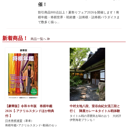
催！
割引商品900点以上！夏祭りフェア2026を開催します！将
棋年鑑・将棋世界・戦術書・詰将棋・詰将棋パラダイスま
で数多く揃っ...
新着商品！
商品一覧へ
【豪華版】令和８年版 将棋年鑑
中村太地八段、室谷由紀女流三段と
2026【-アクリルスタンドほか特典
行く 陣屋カレー＆タイトル戦体験
付-】
タイトル戦の雰囲気を味わおう 大好評
伊勢海老プランも！
日本将棋連盟
（著者）
将棋年鑑+アクリルスタンド+動画のセッ