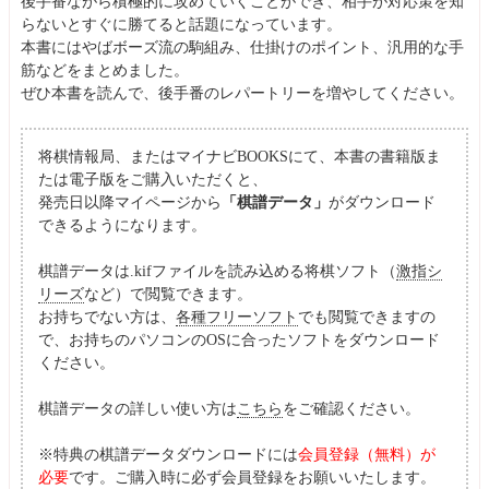
後手番ながら積極的に攻めていくことができ、相手が対応策を知
らないとすぐに勝てると話題になっています。
本書にはやばボーズ流の駒組み、仕掛けのポイント、汎用的な手
筋などをまとめました。
ぜひ本書を読んで、後手番のレパートリーを増やしてください。
将棋情報局、またはマイナビBOOKSにて、本書の書籍版ま
たは電子版をご購入いただくと、
発売日以降マイページから
「棋譜データ」
がダウンロード
できるようになります。
棋譜データは.kifファイルを読み込める将棋ソフト（
激指シ
リーズ
など）で閲覧できます。
お持ちでない方は、
各種フリーソフト
でも閲覧できますの
で、お持ちのパソコンのOSに合ったソフトをダウンロード
ください。
棋譜データの詳しい使い方は
こちら
をご確認ください。
※特典の棋譜データダウンロードには
会員登録（無料）が
必要
です。ご購入時に必ず会員登録をお願いいたします。