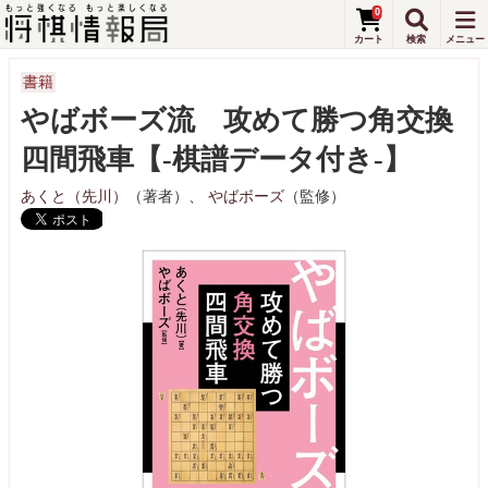
0
書籍
やばボーズ流 攻めて勝つ角交換
四間飛車【-棋譜データ付き-】
あくと（先川）
（著者）、
やばボーズ
（監修）