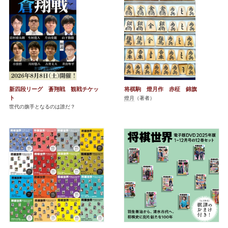
新四段リーグ 蒼翔戦 観戦チケッ
将棋駒 燈月作 赤柾 錦旗
ト
燈月
（著者）
世代の旗手となるのは誰だ？