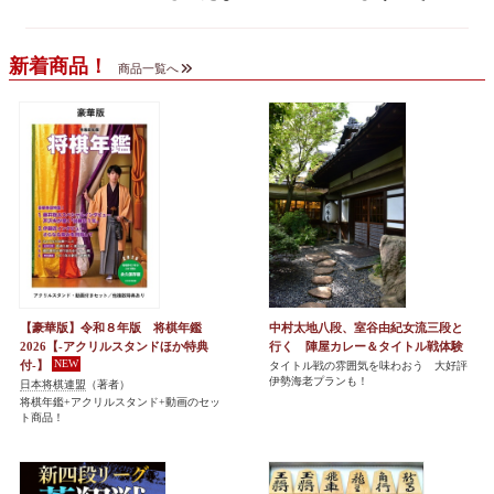
新着商品！
商品一覧へ
【豪華版】令和８年版 将棋年鑑
中村太地八段、室谷由紀女流三段と
2026【-アクリルスタンドほか特典
行く 陣屋カレー＆タイトル戦体験
付-】
タイトル戦の雰囲気を味わおう 大好評
伊勢海老プランも！
日本将棋連盟
（著者）
将棋年鑑+アクリルスタンド+動画のセッ
ト商品！