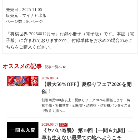
発売日：2025-11-05
販売元：
マイナビ出版
ページ数：80ページ
『将棋世界 2025年12月号』付録小冊子（電子版）です。本誌（電
子版）に含まれておりますので、付録単体をお求めの場合のみこ
ちらをご購入ください。
オススメの記事
記事一覧へ
2026.08.04
【最大50%OFF】夏祭りフェア2026を開
催！
割引商品900点以上！夏祭りフェア2026を開催します！将
棋年鑑・将棋世界・戦術書・詰将棋・詰将棋パラダイスま
で数多く揃っ...
2026.08.07
《ヤバい奇襲》 第19回【一間＆九間】―
草も生えない最果ての地へようこそ