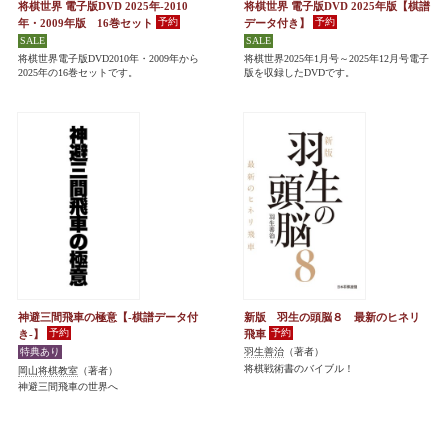
将棋世界 電子版DVD 2025年-2010
将棋世界 電子版DVD 2025年版【棋譜
年・2009年版 16巻セット
データ付き】
将棋世界電子版DVD2010年・2009年から
将棋世界2025年1月号～2025年12月号電子
2025年の16巻セットです。
版を収録したDVDです。
神避三間飛車の極意【-棋譜データ付
新版 羽生の頭脳８ 最新のヒネリ
き-】
飛車
羽生善治
（著者）
将棋戦術書のバイブル！
岡山将棋教室
（著者）
神避三間飛車の世界へ