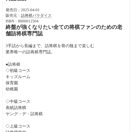
発売日：2025-04-01
販売元：
詰将棋パラダイス
ISBN：8000012504
終盤が強くなりたい全ての将棋ファンのための老
舗詰将棋専門誌
3手詰から長編まで、詰将棋を骨の髄まで楽しむ
業界唯一の詰将棋専門誌。
●詰将棋
◇初級コース
キッズルーム
保育園
幼稚園
◇中級コース
表紙詰将棋
ヤング・デ・詰将棋
◇上級コース