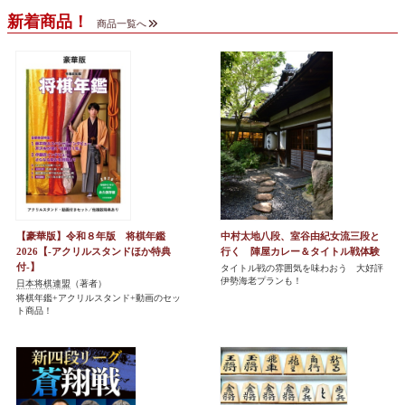
新着商品！
商品一覧へ
【豪華版】令和８年版 将棋年鑑
中村太地八段、室谷由紀女流三段と
2026【-アクリルスタンドほか特典
行く 陣屋カレー＆タイトル戦体験
付-】
タイトル戦の雰囲気を味わおう 大好評
伊勢海老プランも！
日本将棋連盟
（著者）
将棋年鑑+アクリルスタンド+動画のセッ
ト商品！