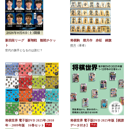
新四段リーグ 蒼翔戦 観戦チケッ
将棋駒 燈月作 赤柾 錦旗
ト
燈月
（著者）
世代の旗手となるのは誰だ？
将棋世界 電子版DVD 2025年-2010
将棋世界 電子版DVD 2025年版【棋譜
年・2009年版 16巻セット
データ付き】