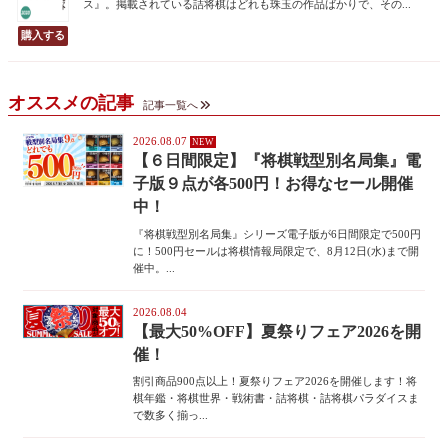
ス』。掲載されている詰将棋はどれも珠玉の作品ばかりで、その...
オススメの記事
記事一覧へ
2026.08.07
【６日間限定】『将棋戦型別名局集』電
子版９点が各500円！お得なセール開催
中！
『将棋戦型別名局集』シリーズ電子版が6日間限定で500円
に！500円セールは将棋情報局限定で、8月12日(水)まで開
催中。...
2026.08.04
【最大50%OFF】夏祭りフェア2026を開
催！
割引商品900点以上！夏祭りフェア2026を開催します！将
棋年鑑・将棋世界・戦術書・詰将棋・詰将棋パラダイスま
で数多く揃っ...