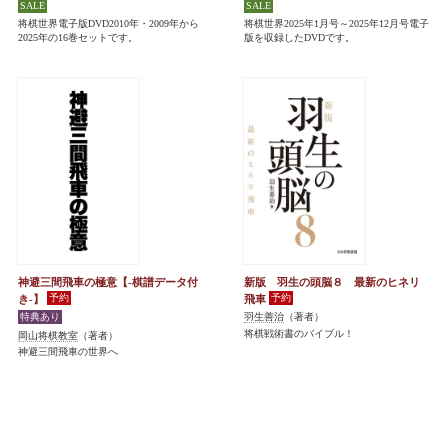
将棋世界電子版DVD2010年・2009年から
将棋世界2025年1月号～2025年12月号電子
2025年の16巻セットです。
版を収録したDVDです。
神避三間飛車の極意【-棋譜データ付
新版 羽生の頭脳８ 最新のヒネリ
き-】
飛車
羽生善治
（著者）
将棋戦術書のバイブル！
岡山将棋教室
（著者）
神避三間飛車の世界へ