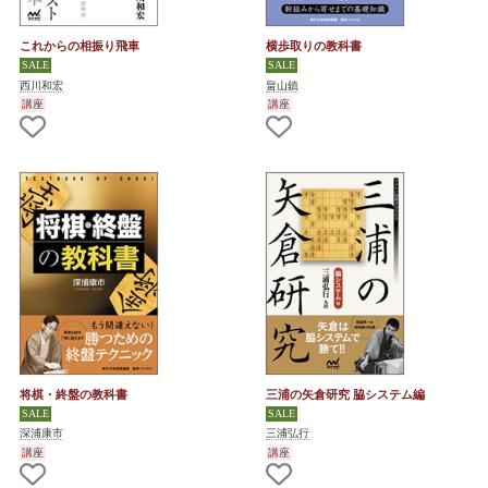
これからの相振り飛車
横歩取りの教科書
西川和宏
畠山鎮
講座
講座
将棋・終盤の教科書
三浦の矢倉研究 脇システム編
深浦康市
三浦弘行
講座
講座