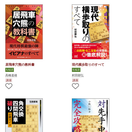
居飛車穴熊の教科書
現代横歩取りのすべて
高橋道雄
村田顕弘
講座
講座