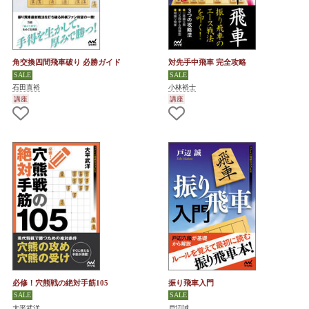
角交換四間飛車破り 必勝ガイド
対先手中飛車 完全攻略
石田直裕
小林裕士
講座
講座
必修！穴熊戦の絶対手筋105
振り飛車入門
大平武洋
戸辺誠