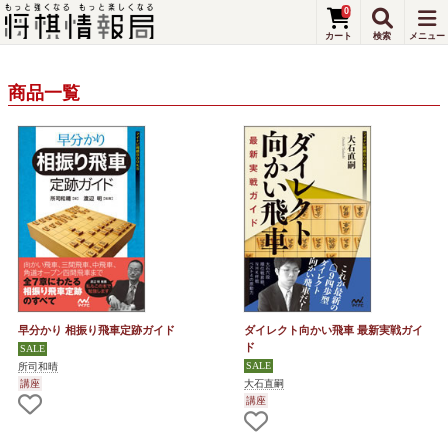
0
商品一覧
早分かり 相振り飛車定跡ガイド
ダイレクト向かい飛車 最新実戦ガイ
ド
所司和晴
大石直嗣
講座
講座