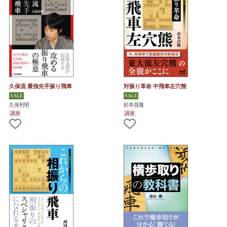
久保流 最強先手振り飛車
対振り革命 中飛車左穴熊
久保利明
杉本昌隆
講座
講座