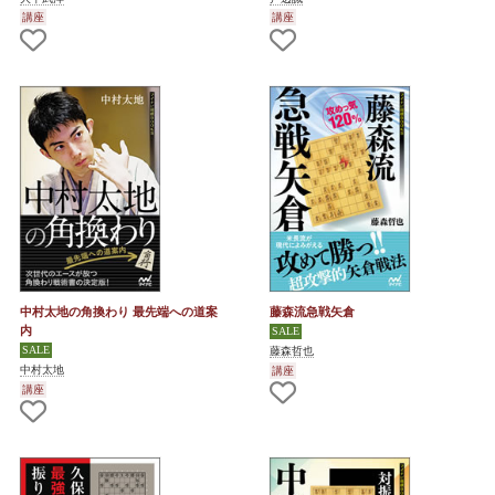
講座
講座
中村太地の角換わり 最先端への道案
藤森流急戦矢倉
内
藤森哲也
中村太地
講座
講座