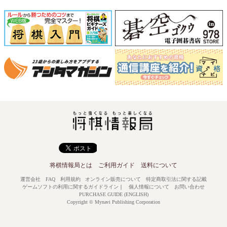
将棋情報局とは
ご利用ガイド
送料について
運営会社
FAQ
利用規約
オンライン販売について
特定商取引法に関する記載
ゲームソフトの利用に関するガイドライン
｜
個人情報について
お問い合わせ
PURCHASE GUIDE (ENGLISH)
Copyright © Mynavi Publishing Corporation