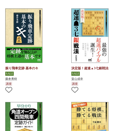
振り飛車定跡 基本のキ
決定版！超速▲3七銀戦法
藤倉勇樹
畠山成幸
講座
講座