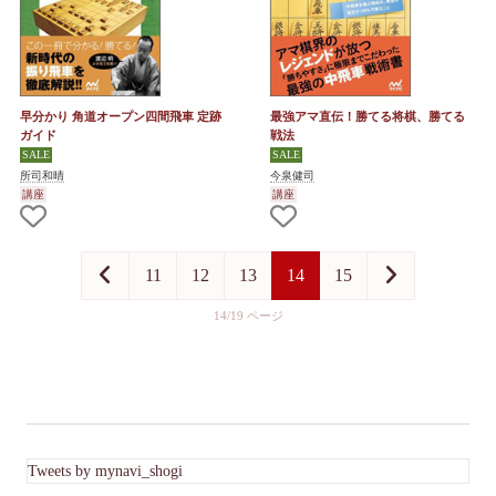
早分かり 角道オープン四間飛車 定跡
最強アマ直伝！勝てる将棋、勝てる
ガイド
戦法
所司和晴
今泉健司
講座
講座
11
12
13
14
15
14/19
Tweets by mynavi_shogi