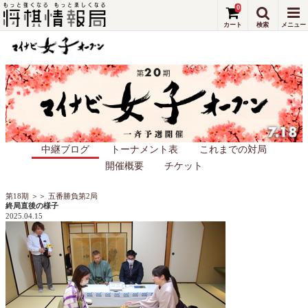
0
中継ブログ
トーナメント表
これまでの対局
開催概要
チケット
第18期
＞＞
五番勝負第2局
終局直後の様子
2025.04.15