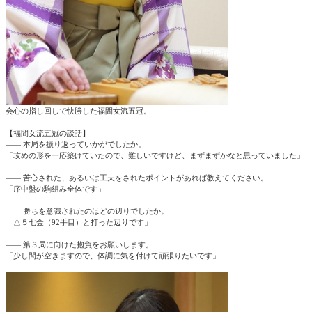
会心の指し回しで快勝した福間女流五冠。
【福間女流五冠の談話】
―― 本局を振り返っていかがでしたか。
「攻めの形を一応築けていたので、難しいですけど、まずまずかなと思っていました」
―― 苦心された、あるいは工夫をされたポイントがあれば教えてください。
「序中盤の駒組み全体です」
―― 勝ちを意識されたのはどの辺りでしたか。
「△５七金（92手目）と打った辺りです」
―― 第３局に向けた抱負をお願いします。
「少し間が空きますので、体調に気を付けて頑張りたいです」