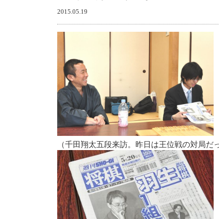
2015.05.19
（千田翔太五段来訪。昨日は王位戦の対局だっ