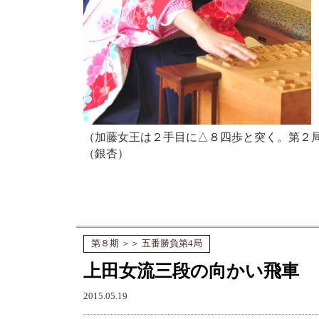
（加藤女王は２手目に△８四歩と突く。第２
（銀杏）
第８期
＞＞
五番勝負第4局
上田女流三段の向かい飛車
2015.05.19