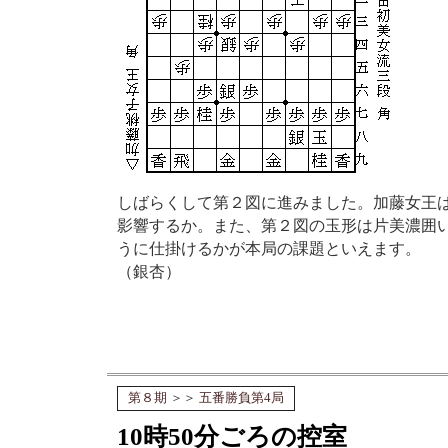
しばらくして第２図に進みました。加藤女王
影響するか。また、第２図の玉形は片美濃囲
うに仕掛けるかが本局の課題といえます。
（銀杏）
第８期
＞＞
五番勝負第4局
10時50分ごろの控室