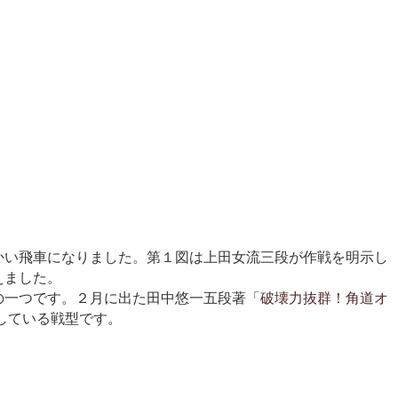
かい飛車になりました。第１図は上田女流三段が作戦を明示し
えました。
の一つです。２月に出た田中悠一五段著「
破壊力抜群！角道オ
している戦型です。