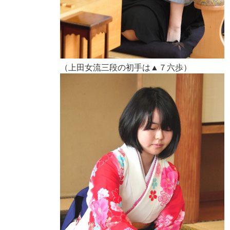
（上田女流三段の初手は▲７六歩）