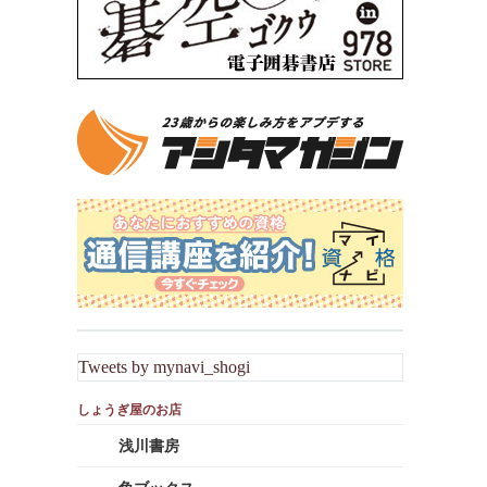
Tweets by mynavi_shogi
浅川書房