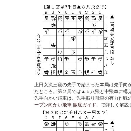
上田女流三段の先手で始まった本局は先手向
たところ。第２局では▲５八飛と中飛車に構
先手向かい飛車は、先手振り飛車の有力作戦
ープン向かい飛車 徹底ガイド
」で詳しく解説