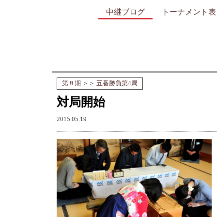
中継ブログ
トーナメント表
第８期
＞＞
五番勝負第4局
対局開始
2015.05.19