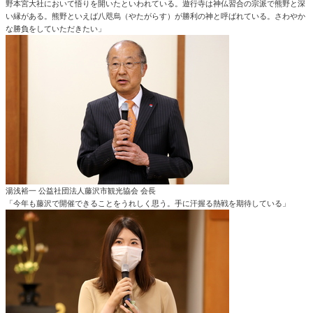
野本宮大社において悟りを開いたといわれている。遊行寺は神仏習合の宗派で熊野と深
い縁がある。熊野といえば八咫烏（やたがらす）が勝利の神と呼ばれている。さわやか
な勝負をしていただきたい」
湯浅裕一 公益社団法人藤沢市観光協会 会長
「今年も藤沢で開催できることをうれしく思う。手に汗握る熱戦を期待している」