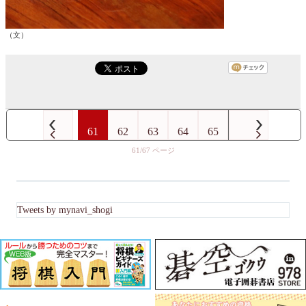
（文）
61
62
63
64
65
61/67
Tweets by mynavi_shogi