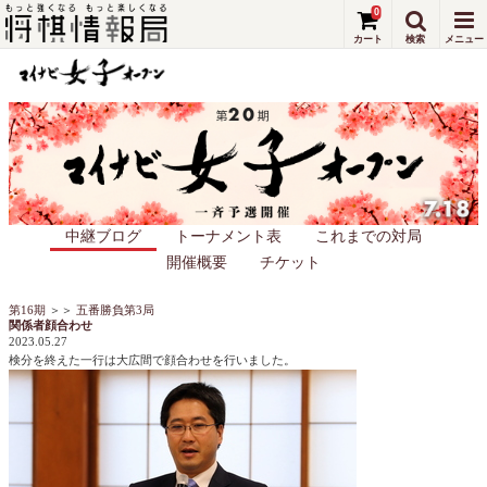
0
中継ブログ
トーナメント表
これまでの対局
開催概要
チケット
第16期
＞＞
五番勝負第3局
関係者顔合わせ
2023.05.27
検分を終えた一行は大広間で顔合わせを行いました。