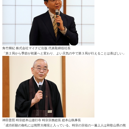
角竹輝紀 株式会社マイナビ出版 代表取締役社長
「第２局から季節が初夏へと変わり、よい天気の中で第３局が行えることは喜ばしい」
神田普照 時宗総本山遊行寺 時宗宗務総長 総本山執事長
「成功祈願の御札には熊野大権現と入っている。時宗の宗祖の一遍上人は和歌山県の熊