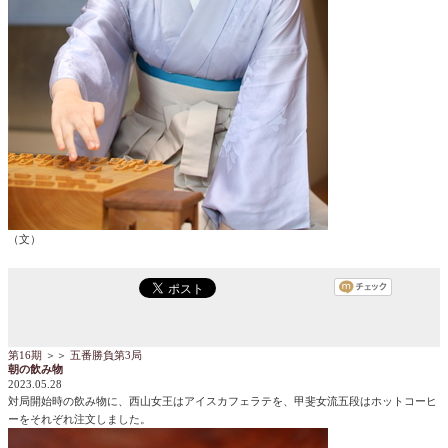
（文）
第16期
＞＞
五番勝負第3局
朝の飲み物
2023.05.28
対局開始時の飲み物に、西山女王はアイスカフェラテを、甲斐女流五段はホットコーヒ
ーをそれぞれ注文しました。