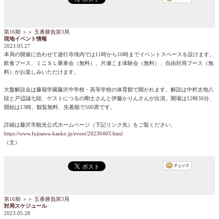
第16期
＞＞
五番勝負第3局
現地イベント情報
2023.05.27
本局の開催に合わせて遊行寺境内では11時から16時までイベントスペースを設けます。
飲食ブース、ミニＳＬ乗車会（無料）、片瀬こま体験会（無料）、自由対局ブース（無
料）がお楽しみいただけます。
大盤解説会は藤嶺学園藤沢中学校・高等学校の体育館で開かれます。解説は中村太地八
段と戸辺誠七段、ゲストにつるの剛士さんと伊藤かりんさんが出演。開場は12時30分、
開始は13時。観覧無料、先着順で500席です。
詳細は藤沢市観光公式ホームページ（下記リンク先）をご覧ください。
https://www.fujisawa-kanko.jp/event/20230403.html
（文）
第16期
＞＞
五番勝負第3局
対局スケジュール
2023.05.28