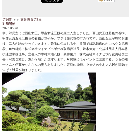
第16期
＞＞
五番勝負第3局
対局開始
2023.05.28
朝、対局室には西山女王、甲斐女流五段の順に入室しました。西山女王は藤色の着物、
甲斐女流五段は桜色の着物が華やか。フジは藤沢市の市の花です。西山女王が駒箱を開
け、二人が駒を並べていきます。緊張に包まれる中、盤側では記録係の内山あや女流初
段、角竹輝紀・株式会社マイナビ出版代表取締役社長、鈴木大介・公益社団法人日本将
棋連盟常務理事、立会人の中村太地八段、粟井俊介・株式会社マイナビ執行役員社長室
長（写真２枚目、左から順）が見守ります。対局室にはイベントに出演する、つるの剛
士さんと伊藤かりんさんの姿もありました。定刻の10時、立会人の中村太八段が開始を
告げて対局が始まりました。