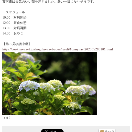
藤沢市は天気のいい朝を迎えました。暑い一日になりそうです。
・スケジュール
10:00 対局開始
12:00 昼食休憩
13:00 対局再開
14:00 おやつ
【第３局棋譜中継】
https://book.mynavi.jp/shogi/mynavi-open/result/16/mynavi202305280101.html
（文）