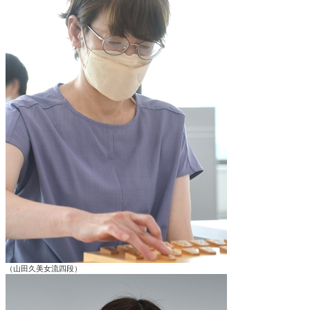
（山田久美女流四段）