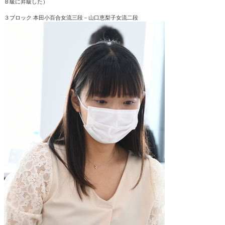
Ｂ級に昇級した）
３ブロック 本田小百合女流三段－山口恵梨子女流二段