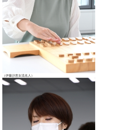
（伊藤沙恵女流名人）