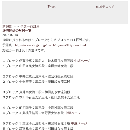
Tweet
mixiチェック
第16期
＞＞
予選一斉対局
10時開始の対局一覧
2022.07.18
10時に指されるのは１ブロックから６ブロックの１回戦です。
予選表
https://www.shogi.or.jp/match/mynavi/16/yosen.html
対戦カードは以下の通りです。
１ブロック 伊藤沙恵女流名人－鈴木環那女流三段
中継ページ
１ブロック 山田久美女流四段－室田伊緒女流二段
２ブロック 中井広恵女流六段－渡辺弥生女流初段
２ブロック 中倉宏美女流二段－藤田綾女流二段
３ブロック 貞升南女流二段－和田あき女流初段
３ブロック 本田小百合女流三段－山口恵梨子女流二段
４ブロック 船戸陽子女流三段－中澤沙耶女流二段
４ブロック 加藤桃子清麗－飯野愛女流初段
中継ページ
５ブロック 千葉涼子女流四段－榊菜吟女流２級
中継ページ
５ブロック 武富礼衣女流初段－和田はな女流１級