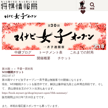
中継ブログ
トーナメント表
これまでの対局
開催概要
チケット
第16期
＞＞
予選一斉対局
WEB観戦チケット
2022.07.17
第16期マイナビ女子オープン一斉予選は無観客での開催になります。
現在、WEB観戦チケットを販売中です。解説は藤井猛九段と山本博志四段です。そし
て、
西山朋佳女王のゲスト出演もあります。
https://book.mynavi.jp/shogi/mynavi-open/16th-summary/
販売期間は2022年7月18日までです。
また、本戦出場応援スポンサーも募っています。