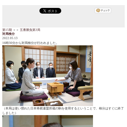
第15期
＞＞
五番勝負第3局
対局検分
2022.05.13
16時30分から対局検分が行われました。
（本局は使い慣れた日本将棋連盟所蔵の駒を使用するということで、検分はすぐに終了
しました）