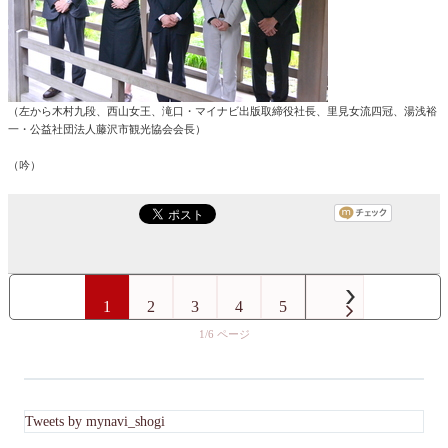
（左から木村九段、西山女王、滝口・マイナビ出版取締役社長、里見女流四冠、湯浅裕
一・公益社団法人藤沢市観光協会会長）
（吟）
1
2
3
4
5
1/6
Tweets by mynavi_shogi