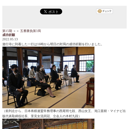
第15期
＞＞
五番勝負第3局
成功祈願
2022.05.13
遊行寺に到着した一行は16時から明日の対局の成功祈願を行いました。
（前列左から、日本将棋連盟常務理事の西尾明七段、西山女王、滝口直樹・マイナビ出
版代表取締役社長、里見女流四冠、立会人の木村九段）