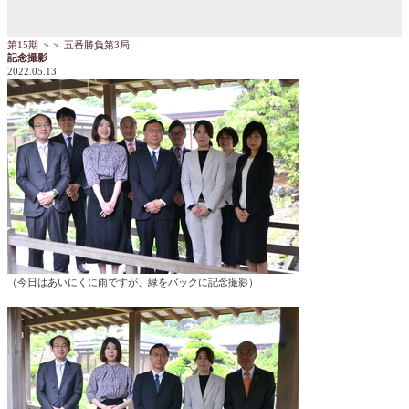
第15期
＞＞
五番勝負第3局
記念撮影
2022.05.13
（今日はあいにくに雨ですが、緑をバックに記念撮影）