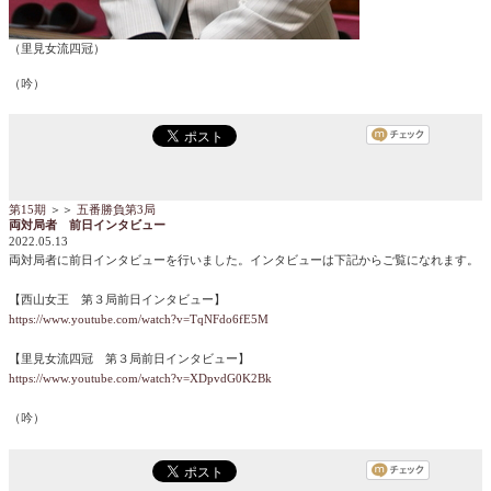
（里見女流四冠）
（吟）
第15期
＞＞
五番勝負第3局
両対局者 前日インタビュー
2022.05.13
両対局者に前日インタビューを行いました。インタビューは下記からご覧になれます。
【西山女王 第３局前日インタビュー】
https://www.youtube.com/watch?v=TqNFdo6fE5M
【里見女流四冠 第３局前日インタビュー】
https://www.youtube.com/watch?v=XDpvdG0K2Bk
（吟）