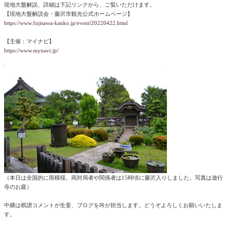
現地大盤解説、詳細は下記リンクから、ご覧いただけます。
【現地大盤解説会・藤沢市観光公式ホームページ】
https://www.fujisawa-kanko.jp/event/20220422.html
【主催：マイナビ】
https://www.mynavi.jp/
（本日は全国的に雨模様。両対局者や関係者は15時頃に藤沢入りしました。写真は遊行
寺のお庭）
中継は棋譜コメントが生姜、ブログを吟が担当します。どうぞよろしくお願いいたしま
す。