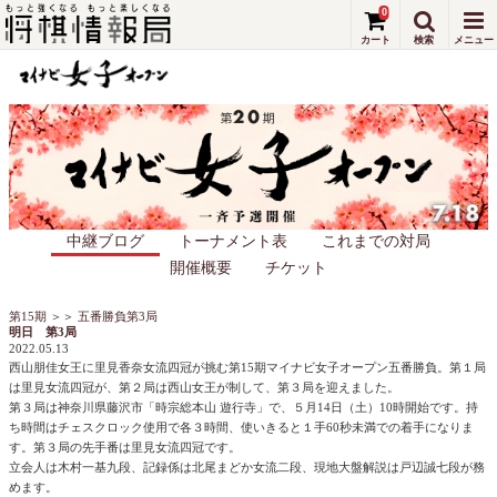
0
中継ブログ
トーナメント表
これまでの対局
開催概要
チケット
第15期
＞＞
五番勝負第3局
明日 第3局
2022.05.13
西山朋佳女王に里見香奈女流四冠が挑む第15期マイナビ女子オープン五番勝負。第１局
は里見女流四冠が、第２局は西山女王が制して、第３局を迎えました。
第３局は神奈川県藤沢市「時宗総本山 遊行寺」で、５月14日（土）10時開始です。持
ち時間はチェスクロック使用で各３時間、使いきると１手60秒未満での着手になりま
す。第３局の先手番は里見女流四冠です。
立会人は木村一基九段、記録係は北尾まどか女流二段、現地大盤解説は戸辺誠七段が務
めます。