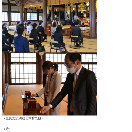
（里見女流四冠と木村九段）
（吟）