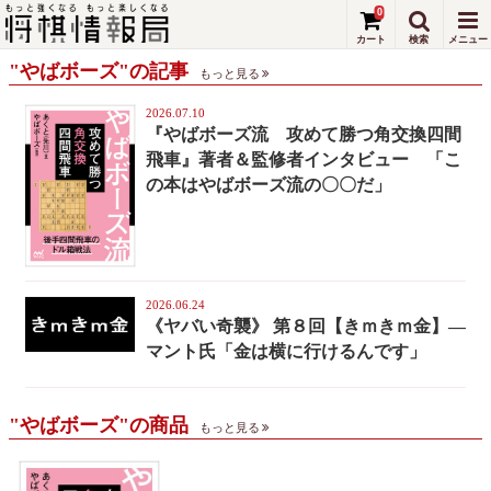
0
"やばボーズ"の記事
もっと見る
2026.07.10
『やばボーズ流 攻めて勝つ角交換四間
飛車』著者＆監修者インタビュー 「こ
の本はやばボーズ流の〇〇だ」
2026.06.24
《ヤバい奇襲》 第８回【きｍきｍ金】—
マント氏「金は横に行けるんです」
"やばボーズ"の商品
もっと見る