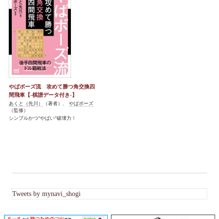
やばボーズ流 攻めて勝つ角交換四
間飛車【-棋譜データ付き-】
あくと（先川）
（著者）、
やばボーズ
（監修）
シンプルかつ"やばい"破壊力！
Tweets by mynavi_shogi