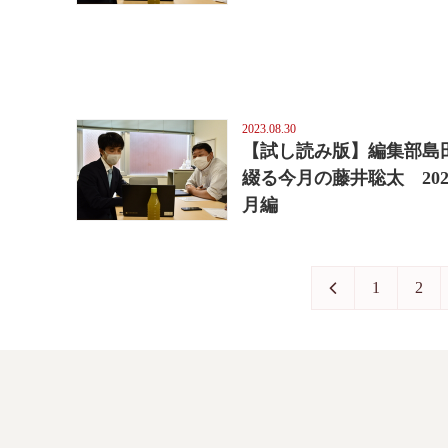
2023.08.30
【試し読み版】編集部島
綴る今月の藤井聡太 202
月編
1
2