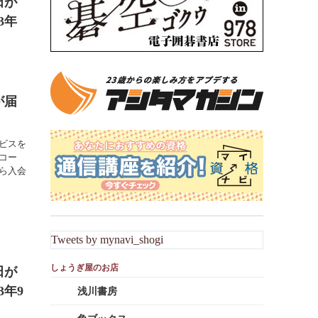
田が
3年
が届
ビスを
コー
ら入会
Tweets by mynavi_shogi
田が
3年9
浅川書房