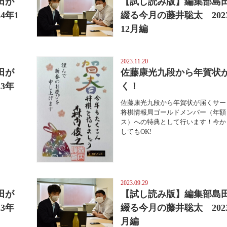
田が
【試し読み版】編集部島
4年1
綴る今月の藤井聡太 202
12月編
2023.11.20
田が
佐藤康光九段から年賀状
3年
く！
佐藤康光九段から年賀状が届くサー
将棋情報局ゴールドメンバー（年額
ス）への特典として行います！今か
してもOK!
2023.09.29
田が
【試し読み版】編集部島
3年
綴る今月の藤井聡太 202
月編