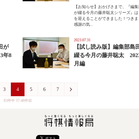
【お知らせ】おかげさまで、『編集
が綴る今月の藤井聡太シリーズ』は
を迎えることができました！つきま
感謝の気...
2023.07.31
田が
【試し読み版】編集部島
3年8
綴る今月の藤井聡太 202
月編
3
4
5
6
7
83件中 37-48件目