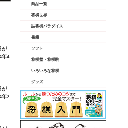
商品一覧
将棋世界
詰将棋パラダイス
書籍
田が
ソフト
4年4
将棋盤・将棋駒
いろいろな将棋
グッズ
田が
4年2