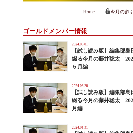
Home
今月の割
ゴールドメンバー情報
2024.05.01
【試し読み版】編集部島
綴る今月の藤井聡太 202
５月編
2024.03.28
【試し読み版】編集部島
綴る今月の藤井聡太 202
月編
2024.01.31