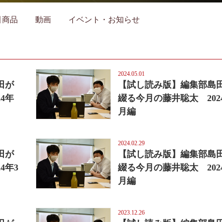
引商品
動画
イベント・お知らせ
2024.05.01
田が
【試し読み版】編集部島
4年
綴る今月の藤井聡太 202
月編
2024.02.29
田が
【試し読み版】編集部島
4年3
綴る今月の藤井聡太 202
月編
2023.12.26