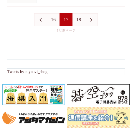
16
17
18
17/18
Tweets by mynavi_shogi