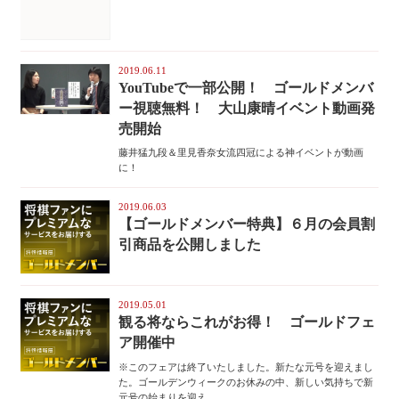
2019.06.11
YouTubeで一部公開！ ゴールドメンバ
ー視聴無料！ 大山康晴イベント動画発
売開始
藤井猛九段＆里見香奈女流四冠による神イベントが動画
に！
2019.06.03
【ゴールドメンバー特典】６月の会員割
引商品を公開しました
2019.05.01
観る将ならこれがお得！ ゴールドフェ
ア開催中
※このフェアは終了いたしました。新たな元号を迎えまし
た。ゴールデンウィークのお休みの中、新しい気持ちで新
元号の始まりを迎え...