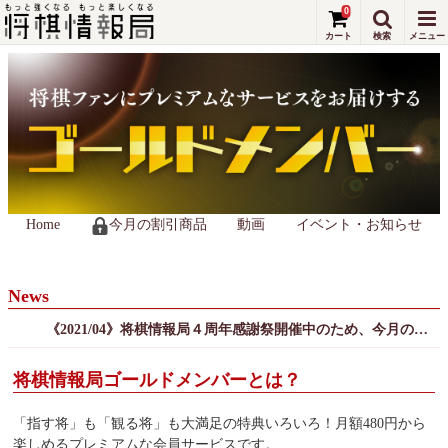
0
Home
今月の割引商品
動画
イベント・お知らせ
News
《2021/04》将棋情報局４周年感謝祭開催中のため、今月の限定割引商品はございません
将棋情報局ゴールドメンバーとは？
「指す将」も「観る将」も大満足の特典いろいろ！月額480円から
楽しめるプレミアムな会員サービスです。