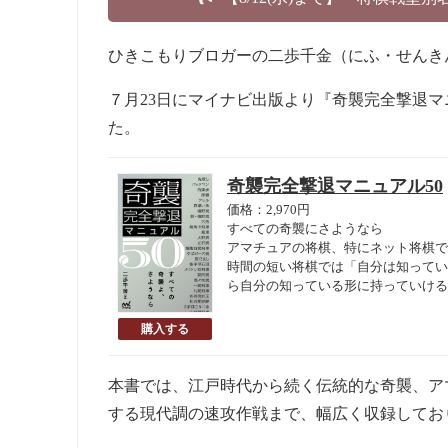
ひきこもりブロガーの二歩千金（にふ・せんき
７月23日にマイナビ出版より『奇襲完全撃退マ
た。
奇襲完全撃退マニュアル50
価格：2,970円
すべての奇襲にさようなら
アマチュアの将棋、特にネット将棋で
時間の短い将棋では「自分は知ってい
ら自分の知っている形に持っていける
本書では、江戸時代から続く伝統的な奇襲、ア
する現代調の速攻作戦まで、幅広く収録してお