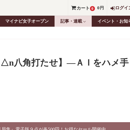
0
ログイ
カート
円
0
マイナビ女子オープン
記事・連載
イベント・お知
【△n八角打たせ】—ＡＩをハメ手
別名局集』電子版９点が各500円！お得なセール開催中