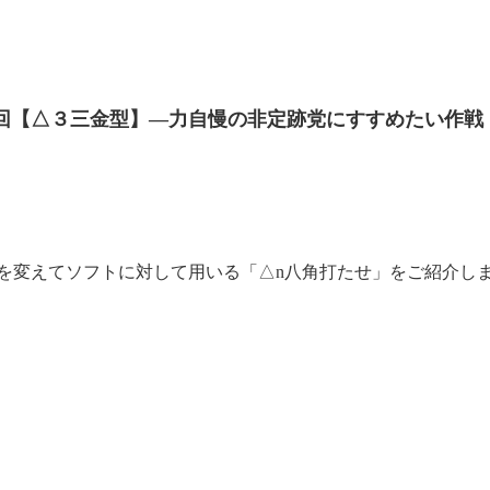
９回【△３三金型】—力自慢の非定跡党にすすめたい作戦
を変えてソフトに対して用いる「△n八角打たせ」をご紹介し