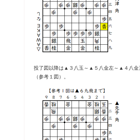
投了図以降は▲３八玉～▲５八金左～▲４八金
（参考１図）。