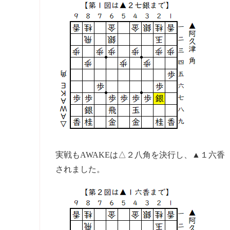
実戦もAWAKEは△２八角を決行し、▲１六
されました。