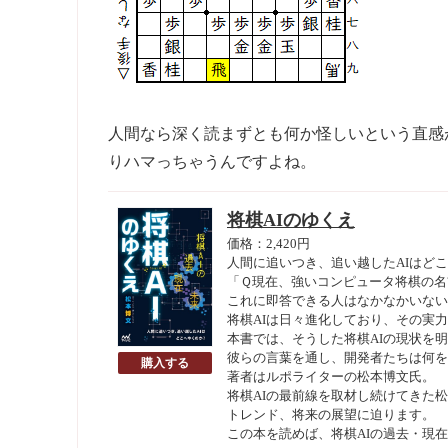
人間なら深く読まずとも何か怪しいという直感
りハマっちゃうんですよね。
将棋AIのゆくえ
価格：2,420円
人間に追いつき、追い越したAIはど
「Ｑ現在、強いコンピュータ将棋の名
これに即答できる人はなかなかいない
将棋AIは日々進化しており、その実
本書では、そうした将棋AIの現状を
彼らの言葉を通し、開発者たちは何を
著者はルポライターの松本博文氏。
将棋AIの最前線を取材し続けてきた
トレンド、将来の展望に迫ります。
この本を読めば、将棋AIの過去・現