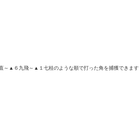
直～▲６九飛～▲１七桂のような順で打った角を捕獲できます