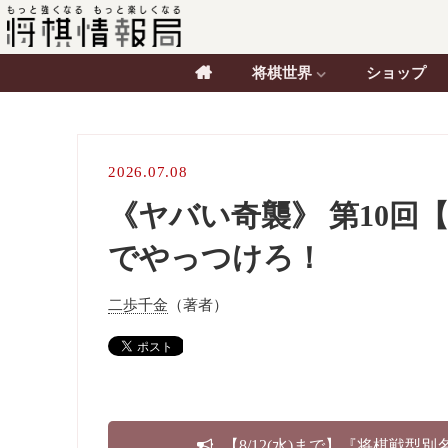
将棋世界
ショップ
2026.07.08
《ヤバい奇襲》 第10回
でやっつけろ！
二歩千金
（著者）
【8/12(水)まで】『将棋戦型