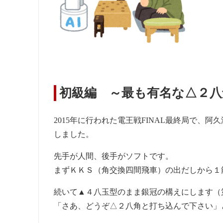
初級編 ～最も有名な△２八
2015年に行われた電王戦FINAL最終局で、阿
しました。
先手が人間、後手がソフトです。
まずＫＫＳ（角交換四間飛車）の出だしから１
続いて▲４八玉型のまま銀冠の構えにします（
「さあ、どうぞ△２八角と打ち込んで下さい」