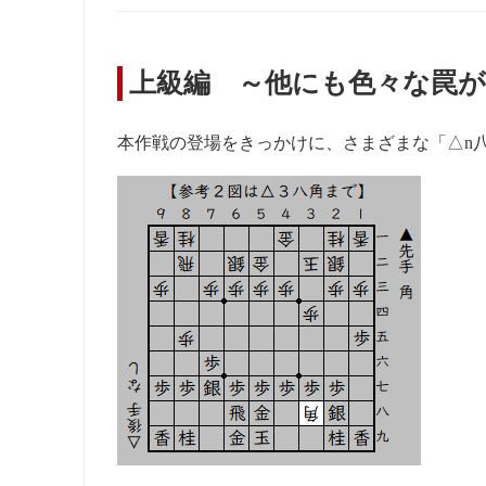
上級編 ～他にも色々な罠
本作戦の登場をきっかけに、さまざまな「△n