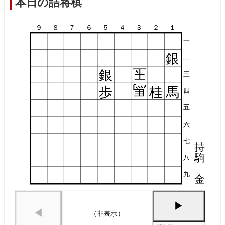
本日の詰将棋
９
８
７
６
５
４
３
２
１
一
銀
二
玉
銀
三
馬
歩
桂
馬
四
五
六
七
持
駒
八
九
金
▶
◀
（非表示）