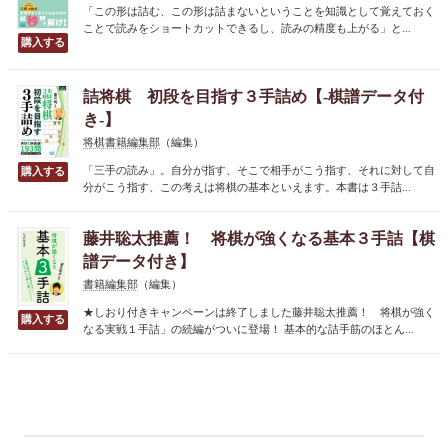
「この形は詰む、この形は詰まないということを知識として覚えておく
ことで読みをショートカットできるし、読みの精度も上がる」と...
詰将棋 初段を目指す３手詰め【-棋譜データ付
き-】
将棋書籍編集部
（編集）
「三手の読み」。自分が指す、そこで相手がこう指す、それに対して自
分がこう指す、この考えは将棋の基本といえます。本書は３手詰...
藤井聡太推薦！ 将棋が強くなる基本３手詰【棋
譜データ付き】
書籍編集部
（編集）
★しおり付きキャンペーンは終了しました藤井聡太推薦！ 将棋が強く
なる実戦１手詰」の続編がついに登場！ 基本的な詰手筋のほとん...