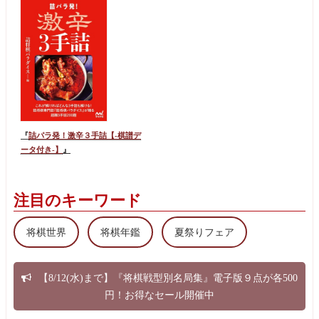
『
詰パラ発！激辛３手詰【-棋譜デ
ータ付き-】
』
注目のキーワード
将棋世界
将棋年鑑
夏祭りフェア
【8/12(水)まで】『将棋戦型別名局集』電子版９点が各500
円！お得なセール開催中