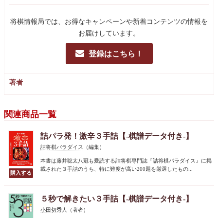
将棋情報局では、お得なキャンペーンや新着コンテンツの情報を
お届けしています。
登録はこちら！
著者
関連商品一覧
詰パラ発！激辛３手詰【-棋譜データ付き-】
詰将棋パラダイス
（編集）
本書は藤井聡太八冠も愛読する詰将棋専門誌『詰将棋パラダイス』に掲
載された３手詰のうち、特に難度が高い200題を厳選したもの...
５秒で解きたい３手詰【-棋譜データ付き-】
小田切秀人
（著者）